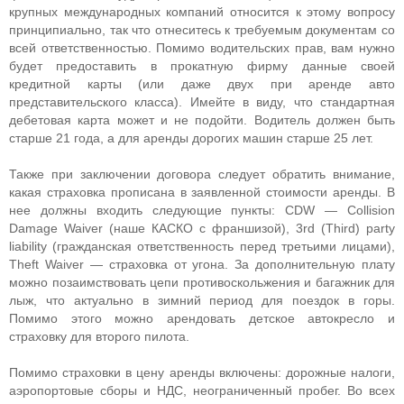
крупных международных компаний относится к этому вопросу
принципиально, так что отнеситесь к требуемым документам со
всей ответственностью. Помимо водительских прав, вам нужно
будет предоставить в прокатную фирму данные своей
кредитной карты (или даже двух при аренде авто
представительского класса). Имейте в виду, что стандартная
дебетовая карта может и не подойти. Водитель должен быть
старше 21 года, а для аренды дорогих машин старше 25 лет.
Также при заключении договора следует обратить внимание,
какая страховка прописана в заявленной стоимости аренды. В
нее должны входить следующие пункты: CDW — Collision
Damage Waiver (наше КАСКО с франшизой), 3rd (Third) party
liability (гражданская ответственность перед третьими лицами),
Theft Waiver — страховка от угона. За дополнительную плату
можно позаимствовать цепи противоскольжения и багажник для
лыж, что актуально в зимний период для поездок в горы.
Помимо этого можно арендовать детское автокресло и
страховку для второго пилота.
Помимо страховки в цену аренды включены: дорожные налоги,
аэропортовые сборы и НДС, неограниченный пробег. Во всех