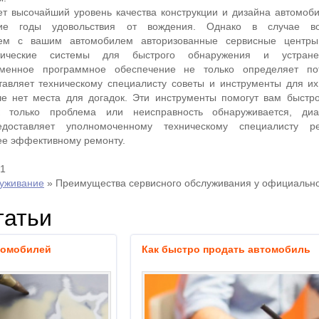
т высочайший уровень качества конструкции и дизайна автомоб
ие годы удовольствия от вождения. Однако в случае во
ем с вашим автомобилем авторизованные сервисные центры
стические системы для быстрого обнаружения и устран
еменное программное обеспечение не только определяет по
тавляет техническому специалисту советы и инструменты для и
е нет места для догадок. Эти инструменты помогут вам быстр
только проблема или неисправность обнаруживается, диаг
едоставляет уполномоченному техническому специалисту 
ее эффективному ремонту.
21
луживание
»
Преимущества сервисного обслуживания у официальн
татьи
томобилей
Как быстро продать автомобиль