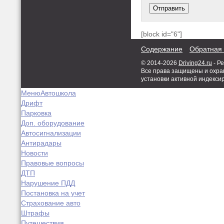
[block id="6"]
Содержание
Обратная 
© 2014-2026
Driving24.ru
- Р
Все права защищены и охран
установки активной индекси
Меню
Автошкола
Дрифт
Парковка
Доп. оборудование
Автосигнализации
Антирадары
Новости
Правовые вопросы
ДТП
Нарушение ПДД
Постановка на учет
Страхование авто
Штрафы
Путешествия