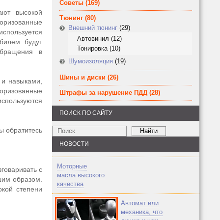
Советы
(169)
ают высокой
Тюнинг
(80)
торизованные
Внешний тюнинг
(29)
используется
Автовинил
(12)
билем будут
Тонировка
(10)
обращения в
Шумоизоляция
(19)
Шины и диски
(26)
 и навыками,
торизованные
Штрафы за нарушение ПДД
(28)
спользуются
ПОИСК ПО САЙТУ
ы обратитесь
НОВОСТИ
Моторные
зговаривать с
масла высокого
шим образом.
качества
окой степени
Автомат или
механика, что