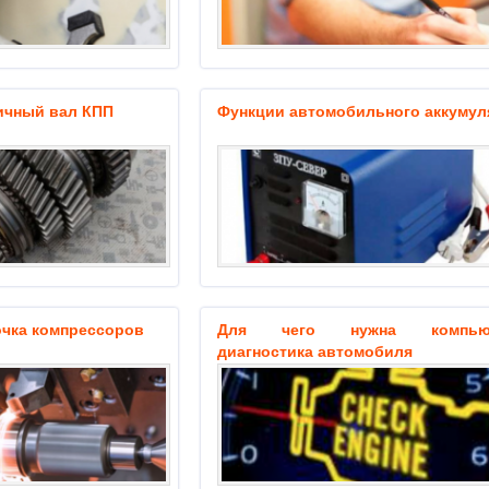
ричный вал КПП
Функции автомобильного аккумул
очка компрессоров
Для чего нужна компьют
диагностика автомобиля