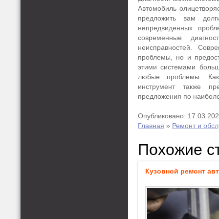
Автомобиль олицетворяе
предложить вам долг
непредвиденных пробл
современные диагно
неисправностей. Совр
проблемы, но и предос
этими системами больш
любые проблемы. Как 
инструмент также пр
предложения по наибол
Опубликовано: 17.03.20
Главная
»
Ремонт и обс
Похожие с
Кузовной ремонт ав