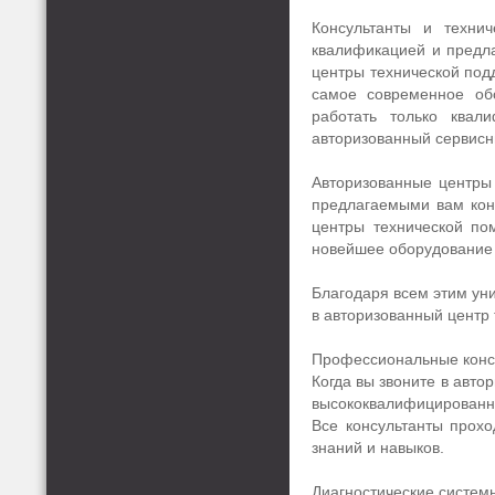
Консультанты и технич
квалификацией и предла
центры технической по
самое современное об
работать только квал
авторизованный сервисн
Авторизованные центры
предлагаемыми вам конс
центры технической п
новейшее оборудование 
Благодаря всем этим ун
в авторизованный центр 
Профессиональные конс
Когда вы звоните в авто
высококвалифицированны
Все консультанты прох
знаний и навыков.
Диагностические систем