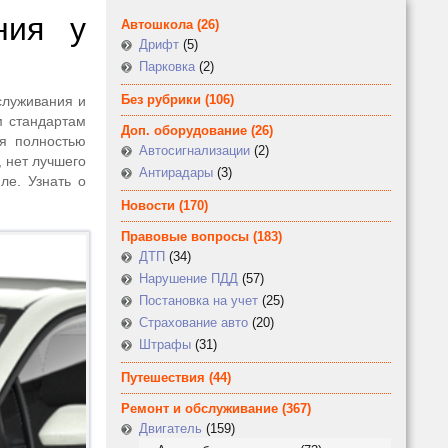
ния у
Автошкола
(26)
Дрифт
(5)
Парковка
(2)
Без рубрики
(106)
служивания и
м стандартам
Доп. оборудование
(26)
ия полностью
Автосигнализации
(2)
 нет лучшего
Антирадары
(3)
ле. Узнать о
Новости
(170)
Правовые вопросы
(183)
ДТП
(34)
Нарушение ПДД
(57)
Постановка на учет
(25)
Страхование авто
(20)
Штрафы
(31)
Путешествия
(44)
Ремонт и обслуживание
(367)
Двигатель
(159)