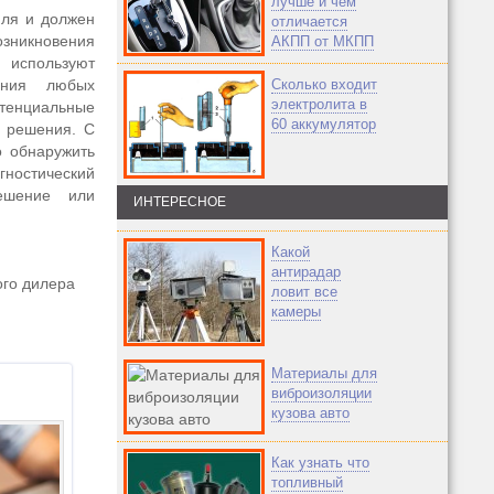
лучше и чем
иля и должен
отличается
зникновения
АКПП от МКПП
 используют
ения любых
Сколько входит
электролита в
тенциальные
60 аккумулятор
х решения. С
о обнаружить
ностический
решение или
ИНТЕРЕСНОЕ
Какой
антирадар
ого дилера
ловит все
камеры
Материалы для
виброизоляции
кузова авто
Как узнать что
топливный