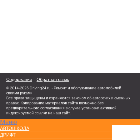
Содержание
Обратная связь
© 2014-2026
Driving24.ru
- Ремонт и обслуживание автомобилей
своими руками.
Все права защищены и охраняются законом об авторских и смежных
правах. Копирование материалов сайта возможно без
предварительного согласования в случае установки активной
индексируемой ссылки на наш сайт.
Меню
АВТОШКОЛА
ДРИФТ