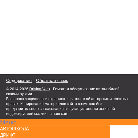
Содержание
Обратная связь
© 2014-2026
Driving24.ru
- Ремонт и обслуживание автомобилей
своими руками.
Все права защищены и охраняются законом об авторских и смежных
правах. Копирование материалов сайта возможно без
предварительного согласования в случае установки активной
индексируемой ссылки на наш сайт.
Меню
АВТОШКОЛА
ДРИФТ