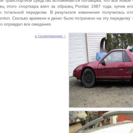
е транспортное средство вспоминается поговорка, что все новое 
ц этого спорткара взял за образец Pontiac 1987 года, купив его
о тотальной переделке. В результате изменения получилась от
nton. Сколько времени и денег было потрачено на эту переделку 
но оправдал все ожидания.
к содержанию ↑