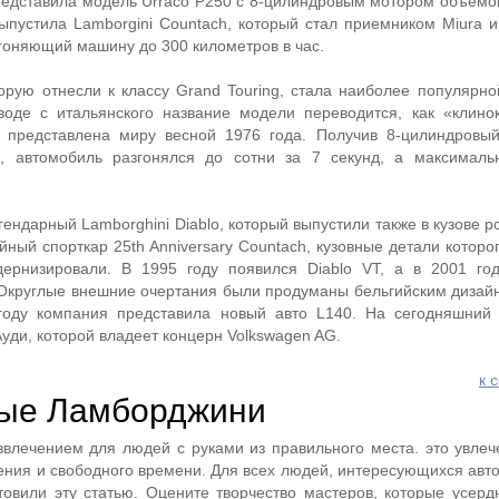
редставила модель Urraco P250 с 8-цилиндровым мотором объемом
ыпустила Lamborgini Countach, который стал приемником Miura и
гоняющий машину до 300 километров в час.
торую отнесли к классу Grand Touring, стала наиболее популярн
воде с итальянского название модели переводится, как «клино
а представлена миру весной 1976 года. Получив 8-цилиндровы
ь, автомобиль разгонялся до сотни за 7 секунд, а максималь
гендарный Lamborghini Diablo, который выпустили также в кузове р
ный спорткар 25th Anniversary Countach, кузовные детали которо
ернизировали. В 1995 году появился Diablo VT, а в 2001 го
. Округлые внешние очертания были продуманы бельгийским диза
году компания представила новый авто L140. На сегодняшний
уди, которой владеет концерн Volkswagen AG.
к 
ые Ламборджини
влечением для людей с руками из правильного места. это увлеч
жения и свободного времени. Для всех людей, интересующихся ав
овили эту статью. Оцените творчество мастеров, которые усерд