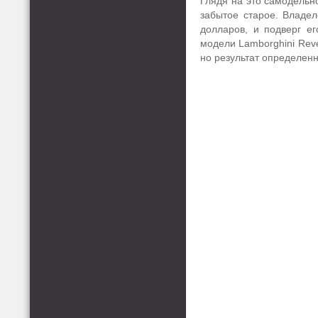
Глядя на это самодельно
забытое старое. Владеле
долларов, и подверг ег
модели Lamborghini Reve
но результат определен