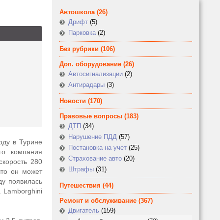
Автошкола
(26)
Дрифт
(5)
Парковка
(2)
Без рубрики
(106)
Доп. оборудование
(26)
Автосигнализации
(2)
Антирадары
(3)
Новости
(170)
Правовые вопросы
(183)
ДТП
(34)
Нарушение ПДД
(57)
оду в Турине
Постановка на учет
(25)
го компания
Страхование авто
(20)
скорость 280
Штрафы
(31)
что он может
ду появилась
Путешествия
(44)
 Lamborghini
Ремонт и обслуживание
(367)
Двигатель
(159)