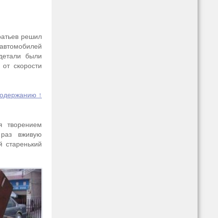
ратьев решил
 автомобилей
 детали были
 от скорости
содержанию ↑
я творением
 раз вживую
й старенький