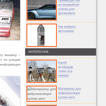
Преимущества
антигравийной
пленки для
автомобиля
Как выбрать
автохимию
ИНТЕРЕСНОЕ
ту машину –
ит по улицам
Какой
х информации
антирадар
ловит все
камеры
Материалы для
виброизоляции
кузова авто