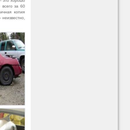
– это хорошо
 всего за 60
личная копия
– неизвестно,