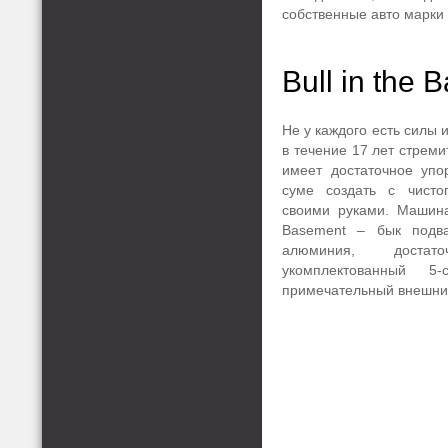
собственные авто марки 
Bull in the
Не у каждого есть силы 
в течение 17 лет стрем
имеет достаточное упо
суме создать с чисто
своими руками. Машина
Basement – бык подв
алюминия, достат
укомплектованный 5
примечательный внешни