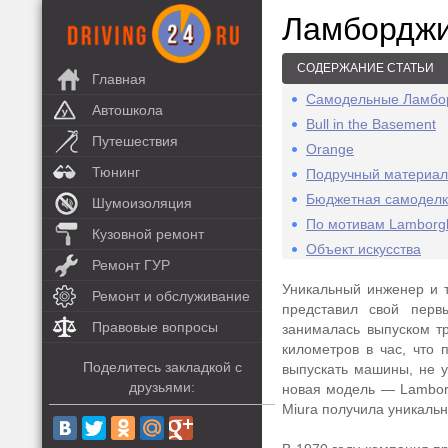
Ламборджи
СОДЕРЖАНИЕ СТАТЬИ
Главная
Самодельные Ламбо
Автошкола
Bull in the Basement
Путешествия
Orange
Тюнинг
Подручный материал
Бюджетная самодел
Шумоизоляция
По мотивам Lamborgh
Кузовной ремонт
Объект искусства
Ремонт ГУР
Уникальный инженер и 
Ремонт и обслуживание
представил свой перв
Правовые вопросы
занималась выпуском тр
километров в час, что 
Поделитесь закладкой с
выпускать машины, не у
друзьями:
новая модель — Lamborg
Miura получила уникальн