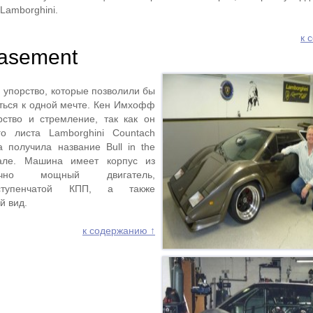
Lamborghini.
к 
 Basement
и упорство, которые позволили бы
иться к одной мечте. Кен Имхофф
рство и стремление, так как он
го листа Lamborghini Countach
 получила название Bull in the
але. Машина имеет корпус из
очно мощный двигатель,
-ступенчатой КПП, а также
й вид.
к содержанию ↑