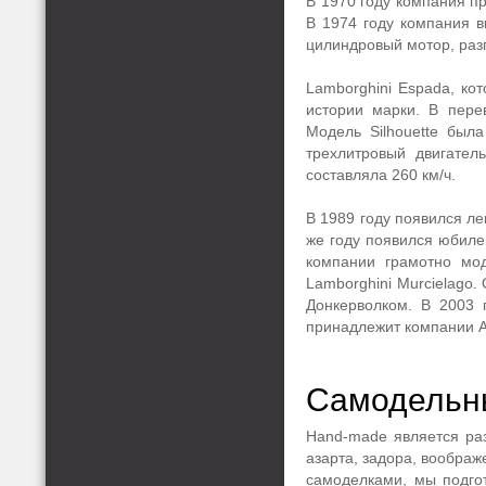
В 1970 году компания п
В 1974 году компания в
цилиндровый мотор, раз
Lamborghini Espada, ко
истории марки. В пере
Модель Silhouette был
трехлитровый двигател
составляла 260 км/ч.
В 1989 году появился ле
же году появился юбилей
компании грамотно мод
Lamborghini Murcielago
Донкерволком. В 2003 
принадлежит компании А
Самодельн
Hand-made является раз
азарта, задора, вообра
самоделками, мы подгот