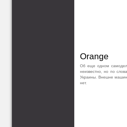
Orange
Об еще одном самодель
неизвестно, но по слов
Украины. Внешне машина
нет.