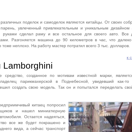
азличных поделок и самоделок являются китайцы. От своих соб
й парень, увлеченный привлекательным и уникальным дизайном
и руками сделал раму и все остальное для своего авто. Все
ками. Разгоняется машина до 90 километров в час, что далеко
 тоже неплохо. На работу мастер потратил всего 3 тыс. долларов.
к 
 Lamborghini
е средство, созданное по мотивам известной марки, являетс
владелец парикмахерской в Поднебесной, увидевший как-то
решил создать свою модель. Так он и попытался переделать сво
редприимчивый китаец попросил
рщиков и нашел миниатюрную
втомобиля. Остается надеяться,
ство все же будет покрашено и
днего вида, а сейчас транспорт