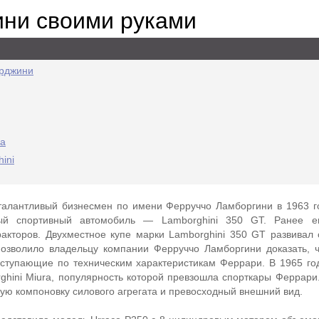
ни своими руками
рджини
ка
ini
талантливый бизнесмен по имени Ферруччо Ламборгини в 1963 г
ый спортивный автомобиль — Lamborghini 350 GT. Ранее е
акторов. Двухместное купе марки Lamborghini 350 GT развивал 
позволило владельцу компании Ферруччо Ламборгини доказать, 
ступающие по техническим характеристикам Феррари. В 1965 го
hini Miura, популярность которой превзошла спорткары Феррари.
ую компоновку силового агрегата и превосходный внешний вид.