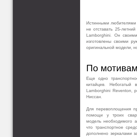
Истинными любителями р
не отставать 25-летни
Lamborghini. Он своим
изготовлены своими ру
оригинальной модели, но
По мотивам
Еще одно транспортно
китайцев. Небогатый 
Lamborghini Reventon, 
Ниссан.
Для перевоплощения п
помощи у троих сва
модель необходимого а
что транспортное сред
дополнено зеркалами за