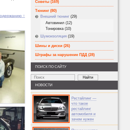
Советы
(169)
Тюнинг
(80)
содержанию ↑
Внешний тюнинг
(29)
Автовинил
(12)
Тонировка
(10)
Шумоизоляция
(19)
Шины и диски
(26)
Штрафы за нарушение ПДД
(28)
ПОИСК ПО САЙТУ
НОВОСТИ
Рестайлинг —
что такое
рестайлинг
автомобиля и
зачем нужен