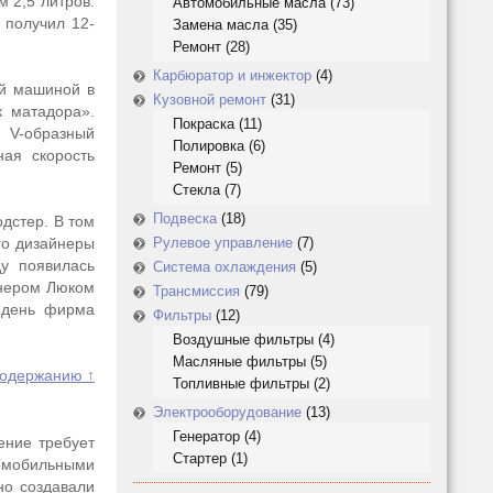
 2,5 литров.
Автомобильные масла
(73)
 получил 12-
Замена масла
(35)
Ремонт
(28)
Карбюратор и инжектор
(4)
ой машиной в
Кузовной ремонт
(31)
к матадора».
Покраска
(11)
й V-образный
Полировка
(6)
ная скорость
Ремонт
(5)
Стекла
(7)
Подвеска
(18)
одстер. В том
го дизайнеры
Рулевое управление
(7)
ду появилась
Система охлаждения
(5)
йнером Люком
Трансмиссия
(79)
 день фирма
Фильтры
(12)
Воздушные фильтры
(4)
Масляные фильтры
(5)
содержанию ↑
Топливные фильтры
(2)
Электрооборудование
(13)
Генератор
(4)
ение требует
Стартер
(1)
томобильными
но создавали