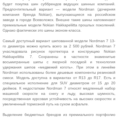
будет покупка шин суббрендов ведущих шинных компаний.
Предпочтительный вариант — модели Nordman (дочерняя
компания бренда Nokian), выпускающиеся на российском
заводе в городе Всеволожск. Внешне такие шины напоминают
премиальные модели Nokian Hakkapeliitta прошлых поколений.
Однако фактически это шины эконом-класса.
Самый доступный вариант шипованной модели Nordman 7 13-
го диаметра можно купить всего за 2 500 рублей. Nordman 7
унаследовала рисунок протектора и конструкцию Nokian
Hakkapeliitta 7. Сохранены в частности знаменитые
восьмигранные шипы с якорной посадкой и технология
удержания шипов «медвежий коготь». При этом в линейке
Nordman использованы более дешевые компоненты резиновой
смеси. Модель доступна в вариантах от R13 до R17. Есть и
специальное исполнение для SUV диаметром от 15 до 20
дюймов. К недостаткам Nordman 7 относят медленный набор
машиной скорости на снегу и льду, высокая шумность,
посредственная курсовая устойчивость на высоких скоростях и
увеличенный тормозной путь на сухом асфальте.
Выделение бюджетных брендов из премиального портфолио