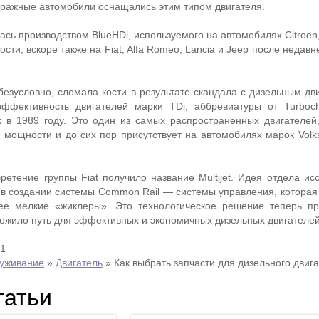
ражные автомобили оснащались этим типом двигателя.
лась производством BlueHDi, используемого на автомобилях Citroen
ности, вскоре также на Fiat, Alfa Romeo, Lancia и Jeep после недав
 безусловно, сломала кости в результате скандала с дизельным дв
фективность двигателей марки TDi, аббревиатуры от Turboch
ых в 1989 году. Это один из самых распространенных двигателей,
 мощности и до сих пор присутствует на автомобилях марок Volks
обретение группы Fiat получило название Multijet. Идея отдела и
 в создании системы Common Rail — системы управления, которая
ее мелкие «жиклеры». Это технологическое решение теперь п
ожило путь для эффективных и экономичных дизельных двигателей
21
луживание
»
Двигатель
»
Как выбрать запчасти для дизельного двиг
татьи