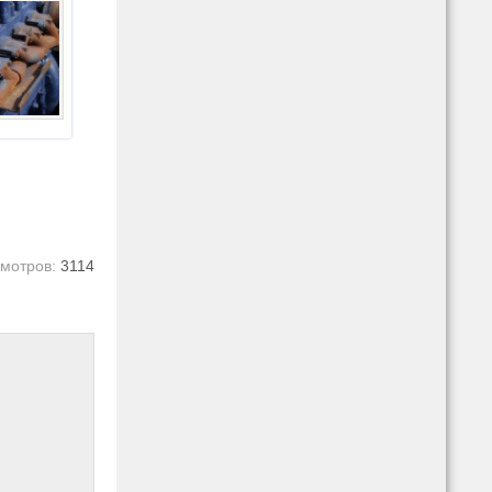
мотров:
3114