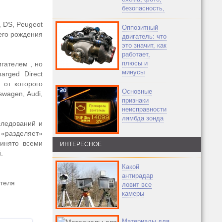
безопасность,
, DS, Peugeot
Оппозитный
него рождения
двигатель: что
это значит, как
работает,
плюсы и
игателем , но
минусы
arged Direct
 от которого
Основные
wagen, Audi,
признаки
неисправности
лямбда зонда
сследований и
 «разделяет»
ринято всеми
ИНТЕРЕСНОЕ
.
Какой
антирадар
ателя
ловит все
камеры
Материалы для