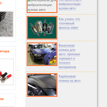
П
виброизоляции
кузова авто
Как узнать что
топливный
фильтр забит
Виниловая
пленка для
ятора
авто: признаки
хорошего и
плохого
материалов
Карбоновая
пленка на авто
ля