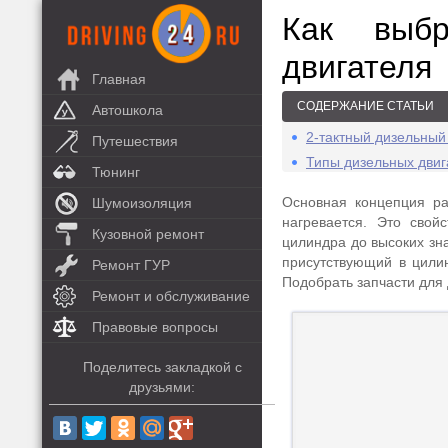
Как выбр
двигателя
Главная
СОДЕРЖАНИЕ СТАТЬИ
Автошкола
2-тактный дизельный 
Путешествия
Типы дизельных двиг
Тюнинг
Основная концепция раб
Шумоизоляция
нагревается. Это свой
Кузовной ремонт
цилиндра до высоких зна
присутствующий в цили
Ремонт ГУР
Подобрать запчасти для
Ремонт и обслуживание
Правовые вопросы
Поделитесь закладкой с
друзьями: