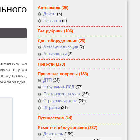
ьного
Автошкола
(26)
Дрифт
(5)
Парковка
(2)
Без рубрики
(106)
Доп. оборудование
(26)
Автосигнализации
(2)
Антирадары
(3)
жимается, он
Новости
(170)
здуха внутри
Правовые вопросы
(183)
льку воздух,
ДТП
(34)
температура.
Нарушение ПДД
(57)
Постановка на учет
(25)
Страхование авто
(20)
Штрафы
(31)
Путешествия
(44)
Ремонт и обслуживание
(367)
Двигатель
(159)