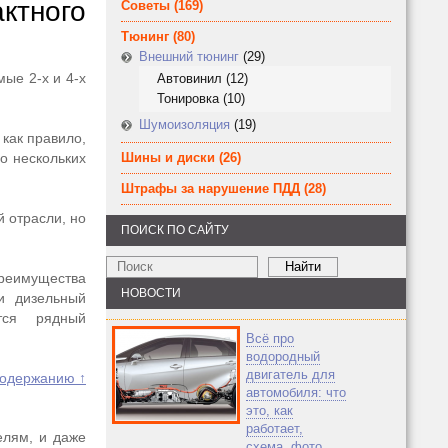
ктного
Советы
(169)
Тюнинг
(80)
Внешний тюнинг
(29)
мые 2-х и 4-х
Автовинил
(12)
Тонировка
(10)
Шумоизоляция
(19)
как правило,
о нескольких
Шины и диски
(26)
Штрафы за нарушение ПДД
(28)
 отрасли, но
ПОИСК ПО САЙТУ
преимущества
НОВОСТИ
и дизельный
тся рядный
Всё про
водородный
двигатель для
содержанию ↑
автомобиля: что
это, как
работает,
елям, и даже
схема, фото,