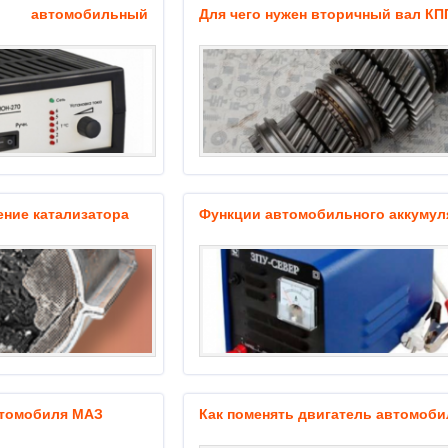
автомобильный
Для чего нужен вторичный вал КП
ение катализатора
Функции автомобильного аккумул
втомобиля МАЗ
Как поменять двигатель автомоби