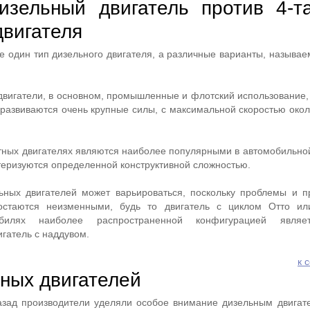
изельный двигатель против 4-та
двигателя
е один тип дизельного двигателя, а различные варианты, называе
двигатели, в основном, промышленные и флотский использование, 
 развиваются очень крупные силы, с максимальной скоростью окол
тных двигателях являются наиболее популярными в автомобильной
ктеризуются определенной конструктивной сложностью.
льных двигателей может варьироваться, поскольку проблемы и 
остаются неизменными, будь то двигатель с циклом Отто ил
обилях наиболее распространенной конфигурацией являе
гатель с наддувом.
к 
ных двигателей
азад производители уделяли особое внимание дизельным двигат