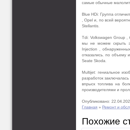
самые обычные малолит
Blue HDi: Группа отличи
, Opel и, по всей вероят
Stellantis.
Tdi: Volkswagen Group ,
мы не можем скрыть эф
Injection , обнаруженн
отказались. по объему и
Seate Skoda.
Multijet: гениальное из
разработок заключалась
впрыск топлива на бол
производителями и прол
Опубликовано: 22.04.20
Главная
»
Ремонт и обс
Похожие с