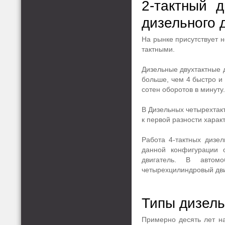
2-тактный д
дизельного 
На рынке присутствует н
тактными.
Дизельные двухтактные 
больше, чем 4 быстро и
сотен оборотов в минуту.
В Дизельных четырехтак
к первой разности хара
Работа 4-тактных дизе
данной конфигурации 
двигатель. В автом
четырехцилиндровый дви
Типы дизель
Примерно десять лет н