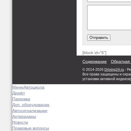
[block id="6"]
Содержание
Обратная 
© 2014-2026
Driving24.ru
- Р
Все права защищены и охран
установки активной индекси
Меню
Автошкола
Дрифт
Парковка
Доп. оборудование
Автосигнализации
Антирадары
Новости
Правовые вопросы