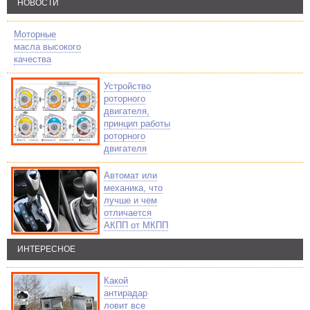
НОВОСТИ
Моторные
масла высокого
качества
Устройство
роторного
двигателя,
принцип работы
роторного
двигателя
Автомат или
механика, что
лучше и чем
отличается
АКПП от МКПП
ИНТЕРЕСНОЕ
Какой
антирадар
ловит все