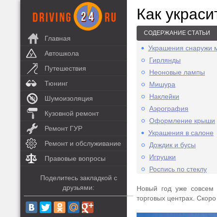
Как украси
СОДЕРЖАНИЕ СТАТЬИ
Главная
Украшения снаружи
Автошкола
Гирлянды
Путешествия
Неоновые лампы
Тюнинг
Мишура
Наклейки
Шумоизоляция
Аэрография
Кузовной ремонт
Оформление крыши
Ремонт ГУР
Украшения в салоне
Ремонт и обслуживание
Дождик и бусы
Игрушки
Правовые вопросы
Роспись по стеклу
Поделитесь закладкой с
друзьями:
Новый год уже совсем 
торговых центрах. Скоро