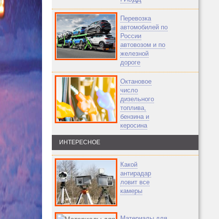
Перевозка
автомобилей по
России
автовозом и по
железной
дороге
Октановое
число
дизельного
топлива,
бензина и
керосина
ИНТЕРЕСНОЕ
Какой
антирадар
ловит все
камеры
Материалы для