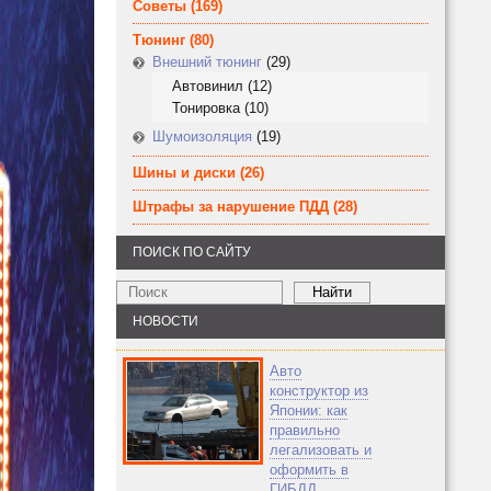
Советы
(169)
Тюнинг
(80)
Внешний тюнинг
(29)
Автовинил
(12)
Тонировка
(10)
Шумоизоляция
(19)
Шины и диски
(26)
Штрафы за нарушение ПДД
(28)
ПОИСК ПО САЙТУ
НОВОСТИ
Авто
конструктор из
Японии: как
правильно
легализовать и
оформить в
ГИБДД