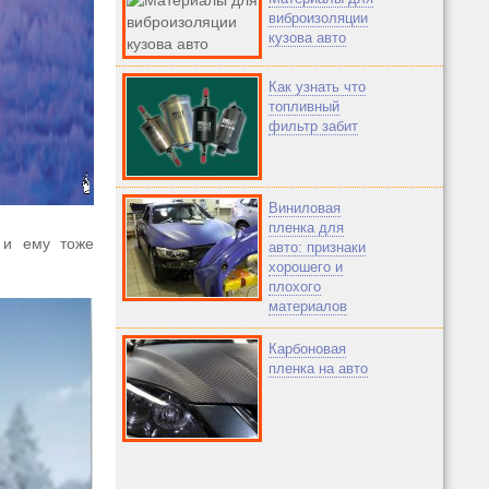
виброизоляции
кузова авто
Как узнать что
топливный
фильтр забит
Виниловая
пленка для
 и ему тоже
авто: признаки
хорошего и
плохого
материалов
Карбоновая
пленка на авто