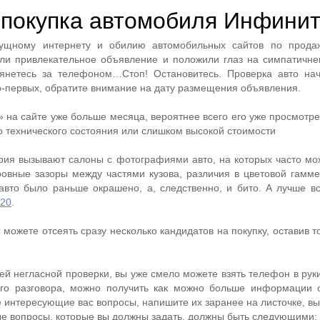
 покупка автомобиля Инфини
сущному интернету и обилию автомобильных сайтов по продаж
ли привлекательное объявление и положили глаз на симпатичне
тянетесь за телефоном…Стоп! Остановитесь. Проверка авто на
Во-первых, обратите внимание на дату размещения объявления.
 на сайте уже больше месяца, вероятнее всего его уже просмотре
го технического состояния или слишком высокой стоимости
рия вызывают салоны с фотографиями авто, на которых часто мо
овные зазоры между частями кузова, различия в цветовой гамме
 авто было раньше окрашено, а, следственно, и бито. А лучше вс
020
.
 можете отсеять сразу несколько кандидатов на покупку, оставив то
оей негласной проверки, вы уже смело можете взять телефон в рук
ого разговора, можно получить как можно больше информации 
е интересующие вас вопросы, напишите их заранее на листочке, в
ые вопросы, которые вы должны задать, должны быть следующими: