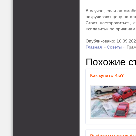
В случае, если автомоб
накручивают цену на авт
Стоит насторожиться, 
«сплавить» по причинам
Опубликовано: 16.09.20
Главная
»
Советы
»
Грам
Похожие с
Как купить Kia?