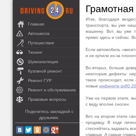
Грамотная
Итак, благодаря везде
Главная
транспорта, вы уже наш
машинку. Вот, вы уже 
Автошкола
прямо здесь и сейчас. 
Путешествия
Если автомобиль «висит»
Тюнинг
и не купили из-за плохо
Шумоизоляция
Во-вторых, больше дове
Кузовной ремонт
некоторые дефекты: нер
такое происходит, если
Ремонт ГУР
новые
инфинити qx80 2
Ремонт и обслуживание
Уже на первом этапе, вы
Правовые вопросы
с виду вполне сносен.
Поделитесь закладкой с
Вот, на втором этапе св
друзьями:
продавцу. В ходе личн
стесняйтесь задавать вс
главные. А самые главн