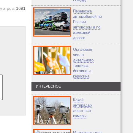
мотров:
1691
Перевозка
автомобилей по
России
автовозом и по
железной
дороге
Октановое
число
дизельного
топлива,
бензина и
керосина
ИНТЕРЕСНОЕ
Какой
антирадар
ловит все
камеры
Материалы для