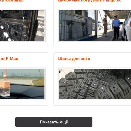
автосервис
Вилочный погрузчик Hangcha
rd F-Max
Шины для авто
Показать ещё