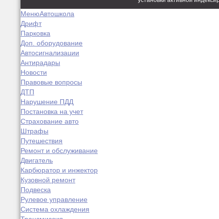
установки активной индекси
Меню
Автошкола
Дрифт
Парковка
Доп. оборудование
Автосигнализации
Антирадары
Новости
Правовые вопросы
ДТП
Нарушение ПДД
Постановка на учет
Страхование авто
Штрафы
Путешествия
Ремонт и обслуживание
Двигатель
Карбюратор и инжектор
Кузовной ремонт
Подвеска
Рулевое управление
Система охлаждения