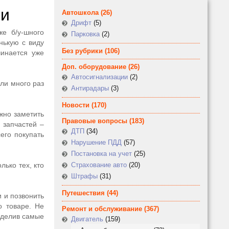
ти
Автошкола
(26)
Дрифт
(5)
е б/у-шного
Парковка
(2)
нькую с виду
Без рубрики
(106)
чинается уже
Доп. оборудование
(26)
Автосигнализации
(2)
ли много раз
Антирадары
(3)
Новости
(170)
жно заметить
Правовые вопросы
(183)
 запчастей –
ДТП
(34)
его покупать
Нарушение ПДД
(57)
Постановка на учет
(25)
лько тех, кто
Страхование авто
(20)
Штрафы
(31)
Путешествия
(44)
и и позвонить
о товаре. Не
Ремонт и обслуживание
(367)
ыделив самые
Двигатель
(159)