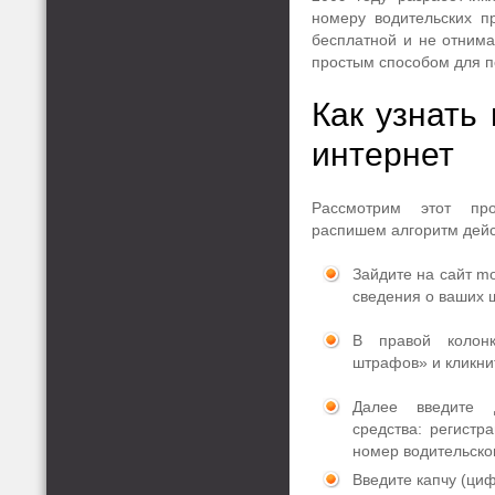
номеру водительских п
бесплатной и не отним
простым способом для 
Как узнат
интернет
Рассмотрим этот пр
распишем алгоритм дейс
Зайдите на сайт mo
сведения о ваших
В правой колонк
штрафов» и кликни
Далее введите д
средства: регист
номер водительско
Введите капчу (циф