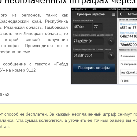
 о неоплаченных штрафах чере
ого из регионов, таких как
Краснодарский край, Республика
ь, Рязанская область, Тамбовская
бласть или Липецкая область, то
ь второй способ получения
штрафах. Производится он с
лефона по смс.
 сообщение с текстом «Гибдд
» на номер 9112
6753
от способ не бесплатен. За каждый неоплаченный штраф снимут по
аланса. Эта сумма колеблется, а уточнить ее точный размер вы м
trafi.