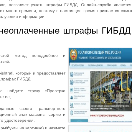
рав, позволяет узнать штрафы ГИБДД. Онлайн-служба является
ает много времени, поэтому в настоящее время признается сам
получения информации.
ь неоплаченные штрафы ГИБДД
остой метод поподробнее и
твий:
ishtrafi, который и предоставляет
 штрафах ГИБДД;
е найдите строку «Проверка
те ее;
анные своего транспортного
рационный знак машины, серию и
го удостоверения.
ры/буквы на картинке) и нажмите