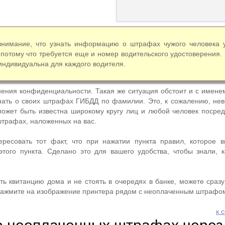
внимание, что узнать информацию о штрафах чужого человека 
 потому что требуется еще и номер водительского удостоверения.
 индивидуальна для каждого водителя.
нения конфиденциальности. Такая же ситуация обстоит и с имене
нать о своих штрафах ГИБДД по фамилии. Это, к сожалению, нев
ожет быть известна широкому кругу лиц и любой человек посре
штрафах, наложенных на вас.
ересовать тот факт, что при нажатии пункта правил, которое 
того пункта. Сделано это для вашего удобства, чтобы знали, 
ть квитанцию дома и не стоять в очередях в банке, можете сразу
нажмите на изображение принтера рядом с неоплаченным штрафо
к 