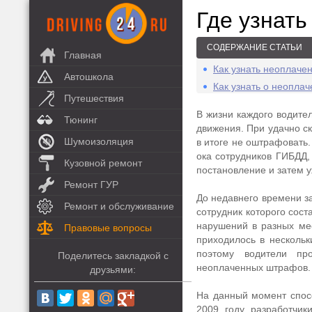
Где узнат
СОДЕРЖАНИЕ СТАТЬИ
Главная
Как узнать неоплач
Автошкола
Как узнать о неопла
Путешествия
В жизни каждого водите
Тюнинг
движения. При удачно с
Шумоизоляция
в итоге не оштрафовать.
ока сотрудников ГИБДД, 
Кузовной ремонт
постановление и затем у
Ремонт ГУР
До недавнего времени з
Ремонт и обслуживание
сотрудник которого сост
нарушений в разных ме
Правовые вопросы
приходилось в несколь
поэтому водители пр
Поделитесь закладкой с
неоплаченных штрафов.
друзьями:
На данный момент спос
2009 году разработчик