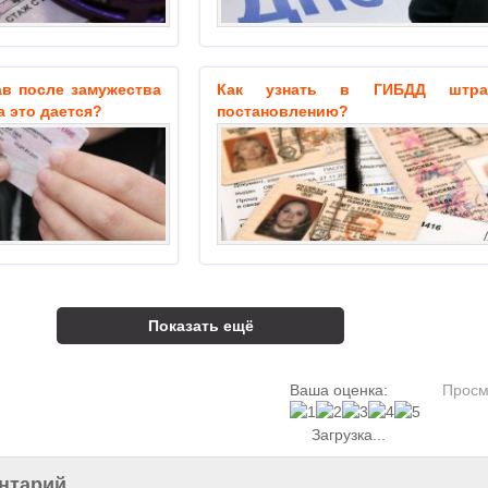
ав после замужества
Как узнать в ГИБДД штр
а это дается?
постановлению?
Показать ещё
Ваша оценка:
Просм
Загрузка...
нтарий