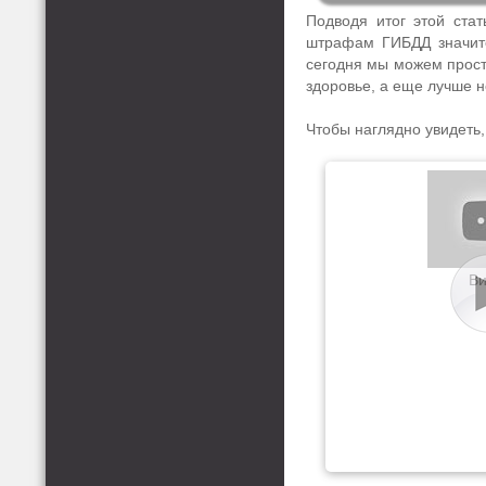
Подводя итог этой ста
штрафам ГИБДД значите
сегодня мы можем просто
здоровье, а еще лучше н
Чтобы наглядно увидеть
Ви