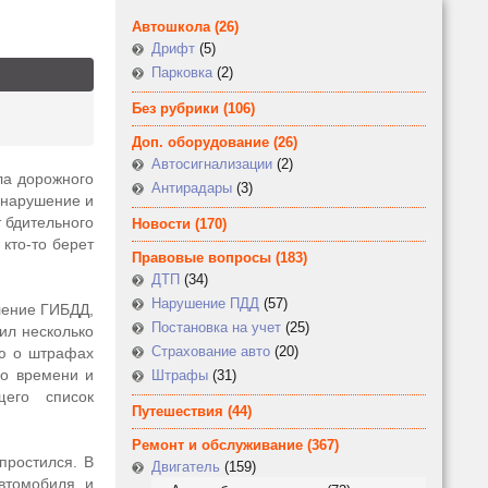
Автошкола
(26)
Дрифт
(5)
Парковка
(2)
Без рубрики
(106)
Доп. оборудование
(26)
Автосигнализации
(2)
ла дорожного
Антирадары
(3)
 нарушение и
т бдительного
Новости
(170)
 кто-то берет
Правовые вопросы
(183)
ДТП
(34)
Нарушение ПДД
(57)
ление ГИБДД,
Постановка на учет
(25)
шил несколько
Страхование авто
(20)
ию о штрафах
го времени и
Штрафы
(31)
щего список
Путешествия
(44)
Ремонт и обслуживание
(367)
простился. В
Двигатель
(159)
автомобиля и