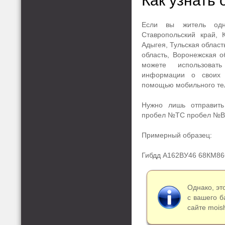
Как узнать
Если вы житель одн
Ставропольский край, 
Адыгея, Тульская област
область, Воронежская о
можете использоват
информации о своих 
помощью мобильного те
Нужно лишь отправить
пробел №ТС пробел №ВУ
Примерный образец:
Гибдд А162ВУ46 68КМ86
Однако, эт
с вашего б
сайте moish