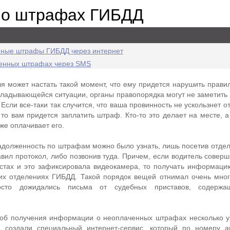
ь о штрафах ГИБДД
енные штрафы ГИБДД через интернет
ченных штрафах через SMS
ля может настать такой момент, что ему придется нарушить прави
кладывающейся ситуации, органы правопорядка могут не заметить
 Если все-таки так случится, что ваша провинность не ускользнет о
то вам придется заплатить штраф. Кто-то это делает на месте, а
же оплачивает его.
адолженность по штрафам можно было узнать, лишь посетив отде
авил протокол, либо позвонив туда. Причем, если водитель совер
стах и это зафиксировала видеокамера, то получать информац
ких отделениях ГИБДД. Такой порядок вещей отнимал очень мно
осто дожидались письма от судебных приставов, содержа
об получения информации о неоплаченных штрафах несколько у
и создали специальный интернет-сервис, который по номеру 