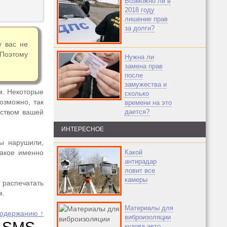
Возможно ли в
2018 году
лишение прав
за долги?
у вас не
 Поэтому
Нужна ли
замена прав
после
замужества и
м. Некоторые
сколько
озможно, так
времени на это
дством вашей
дается?
ИНТЕРЕСНОЕ
вы нарушили,
какое именно
Какой
антирадар
ловит все
камеры
 распечатать
м.
Материалы для
содержанию ↑
виброизоляции
кузова авто