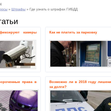
4
росы
»
Штрафы
»
Где узнать о штрафах ГИБДД
татьи
фиксируют камеры
Как не платить за парковку
осроченные права в
Возможно ли в 2018 году лишен
за долги?