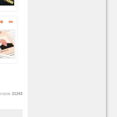
аф по
отров:
21243