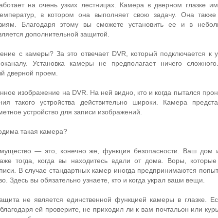
аботает на очень узких лестницах. Камера в дверном глазке и
емператур, в котором она выполняет свою задачу. Она также
виям. Благодаря этому вы сможете установить ее и в небол
вляется дополнительной защитой.
ение с камеры? За это отвечает DVR, который подключается к у
оканалу. Установка камеры не предполагает ничего сложного
ый дверной проем.
ное изображение на DVR. На ней видно, кто и когда пытался прон
ия такого устройства действительно широки. Камера предста
метное устройство для записи изображений.
ходима такая камера?
мущество — это, конечно же, функция безопасности. Ваш дом 
даже тогда, когда вы находитесь вдали от дома. Воры, которы
аписи. В случае стандартных камер иногда предпринимаются попыт
о. Здесь вы обязательно узнаете, кто и когда украл ваши вещи.
ащита не является единственной функцией камеры в глазке. Е
благодаря ей проверите, не приходил ли к вам почтальон или кур