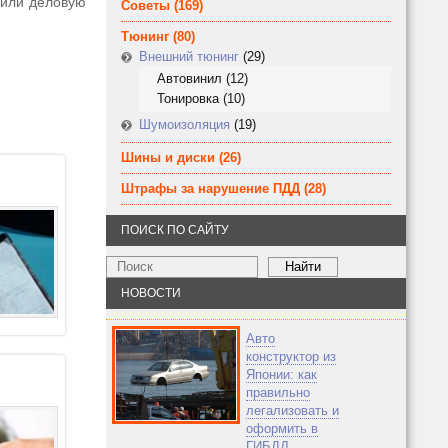
к или деловую
Советы
(169)
Тюнинг
(80)
Внешний тюнинг
(29)
Автовинил
(12)
Тонировка
(10)
Шумоизоляция
(19)
Шины и диски
(26)
Штрафы за нарушение ПДД
(28)
ПОИСК ПО САЙТУ
НОВОСТИ
Авто
конструктор из
Японии: как
правильно
легализовать и
оформить в
ГИБДД