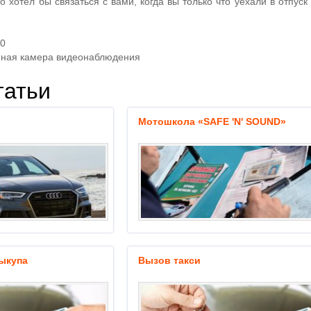
то хотел бы связаться с вами, когда вы только что уехали в отпус
20
йная камера видеонаблюдения
татьи
Мотошкола «SAFE 'N' SOUND»
ыкупа
Вызов такси