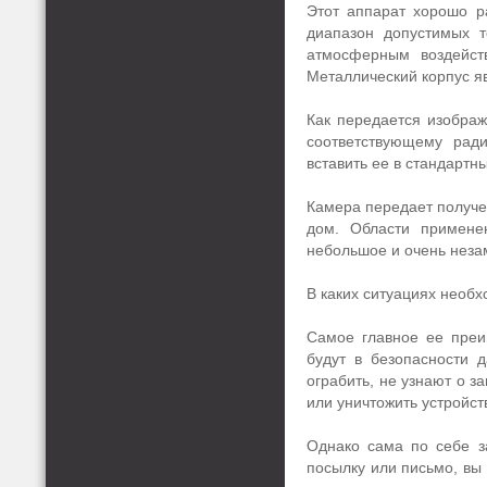
Этот аппарат хорошо р
диапазон допустимых т
атмосферным воздейст
Металлический корпус я
Как передается изображ
соответствующему ради
вставить ее в стандартн
Камера передает получен
дом. Области применен
небольшое и очень неза
В каких ситуациях необ
Самое главное ее преи
будут в безопасности 
ограбить, не узнают о з
или уничтожить устройств
Однако сама по себе з
посылку или письмо, вы 