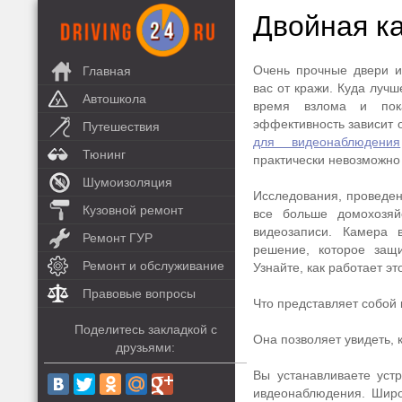
Двойная к
Очень прочные двери и
Главная
вас от кражи. Куда луч
Автошкола
время взлома и пок
эффективность зависит о
Путешествия
для видеонаблюдения
Тюнинг
практически невозможно
Шумоизоляция
Исследования, проведенн
Кузовной ремонт
все больше домохозяй
видеозаписи. Камера 
Ремонт ГУР
решение, которое защ
Ремонт и обслуживание
Узнайте, как работает эт
Правовые вопросы
Что представляет собой 
Поделитесь закладкой с
Она позволяет увидеть, 
друзьями:
Вы устанавливаете уст
ивдеонаблюдения. Широ