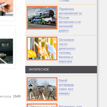
Перевозка
автомобилей по
России
автовозом и по
железной
дороге
Октановое
число
дизельного
топлива,
бензина и
керосина
ИНТЕРЕСНОЕ
Какой
антирадар
ловит все
камеры
мотров:
1549
Материалы для