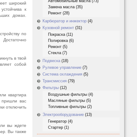
Автомобильные масла
(73)
меет широкий
Замена масла
(35)
 устойчива к
Ремонт
(28)
ьших домах.
Карбюратор и инжектор
(4)
Кузовной ремонт
(31)
стройству по
Покраска
(11)
. Достаточно
Полировка
(6)
Ремонт
(5)
Стекла
(7)
икнуть в твой
Подвеска
(18)
вляет собой
Рулевое управление
(7)
Система охлаждения
(5)
Трансмиссия
(79)
Фильтры
(12)
Воздушные фильтры
(4)
или квартира
Масляные фильтры
(5)
е пришли вас
Топливные фильтры
(2)
ки отключить
Электрооборудование
(13)
Генератор
(4)
сли вы ждете
Стартер
(1)
ьер. Вы также