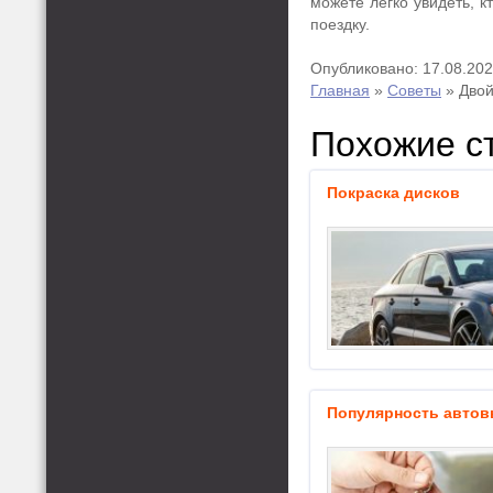
можете легко увидеть, к
поездку.
Опубликовано: 17.08.20
Главная
»
Советы
»
Дво
Похожие с
Покраска дисков
Популярность автов