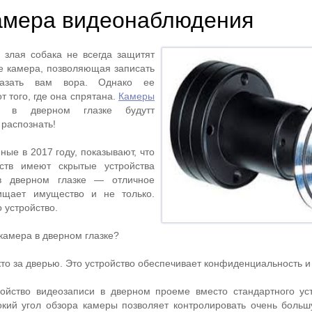
амера видеонаблюдения
 злая собака не всегда защитят
ше камера, позволяющая записать
азать вам вора. Однако ее
т того, где она спрятана.
Камеры
в дверном глазке будутт
 распознать!
ые в 2017 году, показывают, что
ств имеют скрытые устройства
в дверном глазке — отличное
ищает имущество и не только.
о устройство.
камера в дверном глазке?
кто за дверью. Это устройство обеспечивает конфиденциальность и
ройство видеозаписи в дверном проеме вместо стандартного ус
кий угол обзора камеры позволяет контролировать очень боль