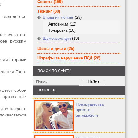
Советы
(169)
.
Тюнинг
(80)
, выделяется
Внешний тюнинг
(29)
Автовинил
(12)
Тонировка
(10)
ак из-за его
Шумоизоляция
(19)
оен русским
Шины и диски
(26)
Штрафы за нарушение ПДД
(28)
воими горами
ПОИСК ПО САЙТУ
едения Гран-
авляет собой
НОВОСТИ
и призванных
Преимущества
е дно покрыто
проката
похвастаться
автомобиля