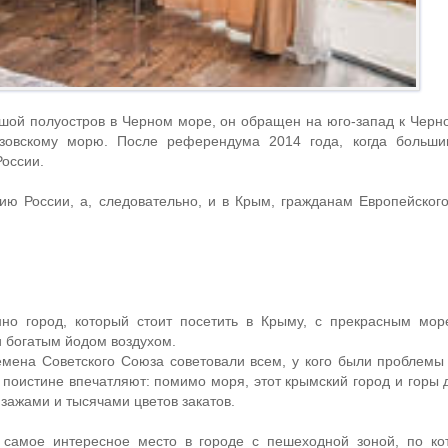
ой полуостров в Черном море, он обращен на юго-запад к Черн
Азовскому морю. После референдума 2014 года, когда больши
России.
ию России, а, следовательно, и в Крым, гражданам Европейског
)
но город, который стоит посетить в Крыму, с прекрасным мо
и богатым йодом воздухом.
емена Советского Союза советовали всем, у кого были проблемы
 поистине впечатляют: помимо моря, этот крымский город и горы 
ажами и тысячами цветов закатов.
, самое интересное место в городе с пешеходной зоной, по к