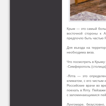
Крым — это самый больш
восточной стороны к 
предпочло быть частью 
Для въезда на территор
необходима виза.
Что посмотреть в Крыму:
-Симферополь (столица
-Ялта — это определен
климатом, с его чистым 
Российские врачи во вр
поехать в Ялту. Пейзажи
с запоминающимися пейз
Лунгомаре, безусловно