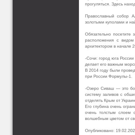
прогуляться. Здесь нахо
Православный собор Ал
золотыми куполами и на
Обязательно посетите з
расположения с видом
архитектором в начале 2
-Сочи: город юга Росси
делает его важным морс
В 2014 году были прове
при России Формулы-1.
-Озеро Сиваш — это бо
систему заливов с обши
отделять Крым от Украин
Его глубина очень огран
очень толстым слоем с
волшебным цветом от све
Опубликовано: 19.02.20