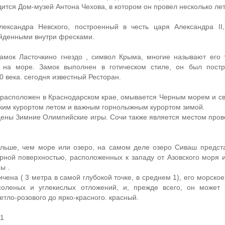
дится Дом-музей Антона Чехова, в котором он провел несколько лет
ександра Невского, построенный в честь царя Александра II
йденными внутри фресками.
амок Ласточкино гнездо , символ Крыма, многие называют его т
 на море. Замок выполнен в готическом стиле, он был постр
0 века. сегодня известный Ресторан.
и расположен в Краснодарском крае, омывается Черным морем и с
ким курортом летом и важным горнолыжным курортом зимой.
дены Зимние Олимпийские игры. Сочи также является местом пров
льше, чем море или озеро, на самом деле озеро Сиваш предст
рной поверхностью, расположенных к западу от Азовского моря 
ы .
ичена ( 3 метра в самой глубокой точке, в среднем 1), его морско
оленых и углекислых отложений, и, прежде всего, он может 
тло-розового до ярко-красного. красный.
21