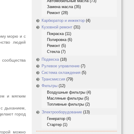
Автомобильные масла
(73)
Замена масла
(35)
Ремонт
(28)
Карбюратор и инжектор
(4)
Кузовной ремонт
(31)
Покраска
(11)
ому морю и с
Полировка
(6)
нство людей
Ремонт
(5)
Стекла
(7)
Подвеска
(18)
о сообщества
Рулевое управление
(7)
Система охлаждения
(5)
Трансмиссия
(79)
Фильтры
(12)
Воздушные фильтры
(4)
рем и мягким
Масляные фильтры
(5)
Топливные фильтры
(2)
 с дыханием,
Электрооборудование
(13)
делают город
Генератор
(4)
Стартер
(1)
оторой можно