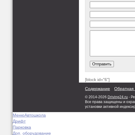
[block id="6"]
Содержание
Обратная 
© 2014-2026
Driving24.ru
- Р
Все права защищены и охран
установки активной индекси
Меню
Автошкола
Дрифт
Парковка
Доп. оборудование