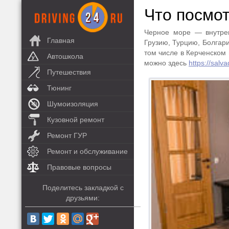
Что посмо
Черное море — внутрен
Главная
Грузию, Турцию, Болгари
том числе в Керченском
Автошкола
можно здесь
https://sal
Путешествия
Тюнинг
Шумоизоляция
Кузовной ремонт
Ремонт ГУР
Ремонт и обслуживание
Правовые вопросы
Поделитесь закладкой с
друзьями: