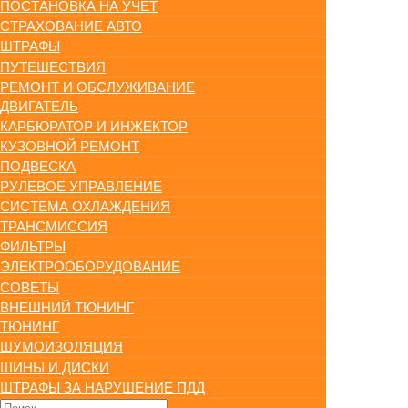
ПОСТАНОВКА НА УЧЕТ
СТРАХОВАНИЕ АВТО
ШТРАФЫ
ПУТЕШЕСТВИЯ
РЕМОНТ И ОБСЛУЖИВАНИЕ
ДВИГАТЕЛЬ
КАРБЮРАТОР И ИНЖЕКТОР
КУЗОВНОЙ РЕМОНТ
ПОДВЕСКА
РУЛЕВОЕ УПРАВЛЕНИЕ
СИСТЕМА ОХЛАЖДЕНИЯ
ТРАНСМИССИЯ
ФИЛЬТРЫ
ЭЛЕКТРООБОРУДОВАНИЕ
СОВЕТЫ
ВНЕШНИЙ ТЮНИНГ
ТЮНИНГ
ШУМОИЗОЛЯЦИЯ
ШИНЫ И ДИСКИ
ШТРАФЫ ЗА НАРУШЕНИЕ ПДД