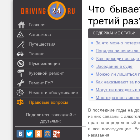
Что бывае
третий раз
Главная
СОДЕРЖАНИЕ СТАТЬИ
Автошкола
За что можно потеря
Путешествия
Порядок лишения за 
Тюнинг
Как проходит освиде
Шумоизоляция
Заседание в суде
Кузовной ремонт
Можно ли лишиться п
Как наказывают за п
Ремонт ГУР
Могут ли посадить в
Ремонт и обслуживание
Многократное лишен
Правовые вопросы
В последние годы на до
Поделитесь закладкой с
из них связаны с алког
друзьями:
прав на определенный с
и все последующие. Ес
наказания!