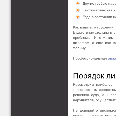
Другие грубые нар
Систематическая 
Езда в состоянии н
Как видите, нарушений,
Будьте внимательны и с
проблемы. И отметим,
штрафом, а еще вас мо
тюрьму.
Профессиональная
авиа
Порядок ли
Рассмотрим наиболее ч
транспортным средством.
решению суда, а инспе
нарушителя, осуществить
Не доверяйте инспекто
незаконно лишить прав з