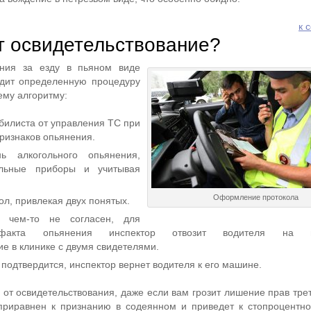
к 
т освидетельствование?
ания за езду в пьяном виде
дит определенную процедуру
ему алгоритму:
билиста от управления ТС при
ризнаков опьянения.
нь алкогольного опьянения,
альные приборы и учитывая
Оформление протокола
л, привлекая двух понятых.
 чем-то не согласен, для
 факта опьянения инспектор отвозит водителя на м
е в клинике с двумя свидетелями.
подтвердится, инспектор вернет водителя к его машине.
 от освидетельствования, даже если вам грозит лишение прав тре
т приравнен к признанию в содеянном и приведет к стопроцент