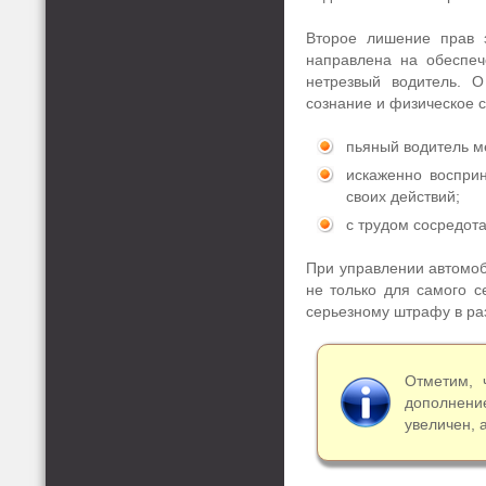
Второе лишение прав з
направлена на обеспеч
нетрезвый водитель. О
сознание и физическое с
пьяный водитель ме
искаженно воспри
своих действий;
с трудом сосредота
При управлении автомоб
не только для самого с
серьезному штрафу в ра
Отметим, 
дополнени
увеличен, 