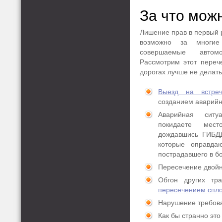
За что мож
Лишение прав в первый р
возможно за многие
совершаемые автом
Рассмотрим этот перече
дорогах лучше не делать
Выезд на встреч
созданием аварийн
Аварийная ситу
покидаете мес
дождавшись ГИБДД
которые оправда
пострадавшего в бо
Пересечение двойн
Обгон других тр
пересечением спл
Нарушение требова
Как бы странно это