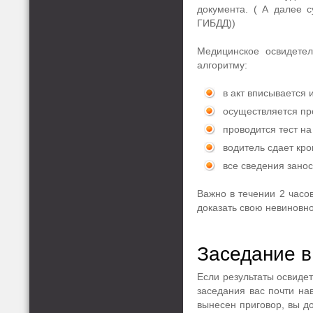
документа. ( А далее 
ГИБДД))
Медицинское освидетел
алгоритму:
в акт вписывается 
осуществляется пр
проводится тест на
водитель сдает кро
все сведения занос
Важно в течении 2 часов
доказать свою невиновно
Заседание в
Если результаты освидет
заседания вас почти нав
вынесен приговор, вы д