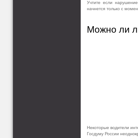
Учтите если нарушение
начнется только с момен
Можно ли л
Некоторые водители инт
Госдуму России неоднок