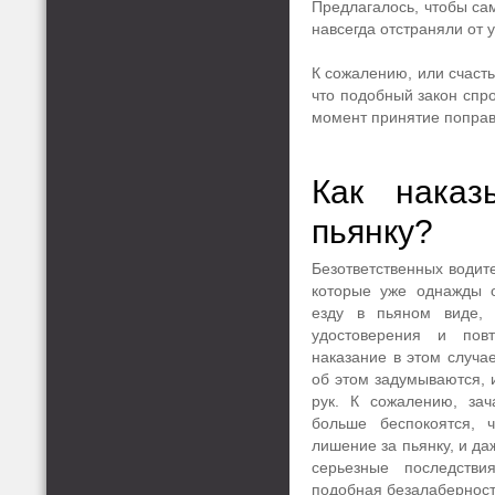
Предлагалось, чтобы са
навсегда отстраняли от
К сожалению, или счаст
что подобный закон спр
момент принятие поправ
Как наказ
пьянку?
Безответственных водит
которые уже однажды о
езду в пьяном виде, 
удостоверения и пов
наказание в этом случае
об этом задумываются, и
рук. К сожалению, за
больше беспокоятся, 
лишение за пьянку, и да
серьезные последств
подобная безалаберност