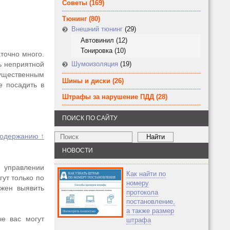
Советы
(169)
Тюнинг
(80)
Внешний тюнинг
(29)
Автовинил
(12)
Тонировка
(10)
точно много.
ь неприятной
Шумоизоляция
(19)
ущественным
Шины и диски
(26)
е посадить в
Штрафы за нарушение ПДД
(28)
ПОИСК ПО САЙТУ
содержанию ↑
НОВОСТИ
 управлении
Как найти по
гут только по
номеру
жен выявить
протокола
постановление,
а также размер
че вас могут
штрафа