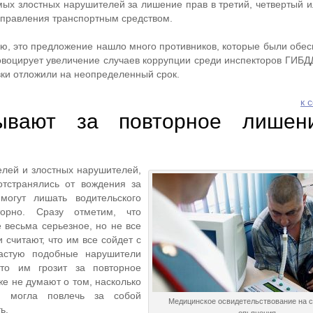
мых злостных нарушителей за лишение прав в третий, четвертый и
 управления транспортным средством.
ью, это предложение нашло много противников, которые были обес
овоцирует увеличение случаев коррупции среди инспекторов ГИБД
ки отложили на неопределенный срок.
к 
ывают за повторное лишен
елей и злостных нарушителей,
тстранялись от вождения за
могут лишать водительского
торно. Сразу отметим, что
 весьма серьезное, но не все
 считают, что им все сойдет с
частую подобные нарушители
что им грозит за повторное
же не думают о том, насколько
ия могла повлечь за собой
Медицинское освидетельствование на 
ь.