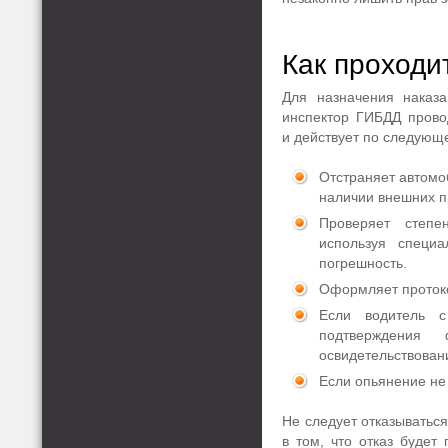
Как проходи
Для назначения наказ
инспектор ГИБДД прово
и действует по следующ
Отстраняет автомо
наличии внешних п
Проверяет степе
используя специ
погрешность.
Оформляет протоко
Если водитель с
подтверждения
освидетельствовани
Если опьянение не 
Не следует отказываться
в том, что отказ буде