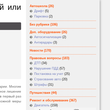
й или
Автошкола
(26)
Дрифт
(5)
Парковка
(2)
Без рубрики
(106)
Доп. оборудование
(26)
Автосигнализации
(2)
Антирадары
(3)
Новости
(170)
Правовые вопросы
(183)
ДТП
(34)
Нарушение ПДД
(57)
Постановка на учет
(25)
Страхование авто
(20)
Штрафы
(31)
арии. Многие
ьное лишение
Путешествия
(44)
в первый раз
Ремонт и обслуживание
(367)
зможной меры
Двигатель
(159)