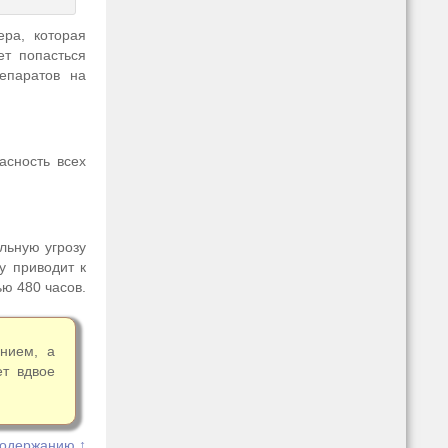
ра, которая
ет попасться
репаратов на
асность всех
льную угрозу
у приводит к
ю 480 часов.
нием, а
т вдвое
содержанию ↑