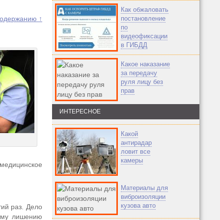
Как обжаловать
содержанию ↑
постановление
по
видеофиксации
в ГИБДД
Какое наказание
за передачу
руля лицу без
прав
ИНТЕРЕСНОЕ
Какой
антирадар
ловит все
камеры
едицинское
Материалы для
виброизоляции
кузова авто
тий раз. Дело
ному лишению