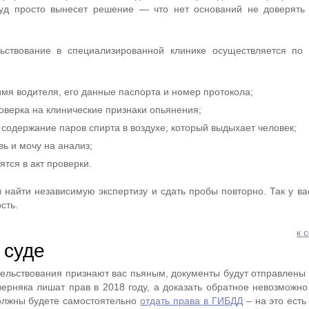
суд просто вынесет решение — что нет оснований не доверять
ьствование в специализированной клинике осуществляется по
имя водителя, его данные паспорта и номер протокола;
оверка на клинические признаки опьянения;
 содержание паров спирта в воздухе, который выдыхает человек;
вь и мочу на анализ;
ятся в акт проверки.
 найти независимую экспертизу и сдать пробы повторно. Так у ва
сть.
к 
 суде
ельствования признают вас пьяным, документы будут отправлены в
ерняка лишат прав в 2018 году, а доказать обратное невозможно.
олжны будете самостоятельно
отдать права в ГИБДД
– на это есть