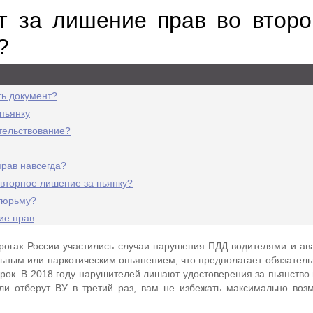
т за лишение прав во второ
?
ть документ?
пьянку
тельствование?
рав навсегда?
овторное лишение за пьянку?
 тюрьму?
ие прав
рогах России участились случаи нарушения ПДД водителями и ав
ольным или наркотическим опьянением, что предполагает обязател
рок. В 2018 году нарушителей лишают удостоверения за пьянство 
ли отберут ВУ в третий раз, вам не избежать максимально во