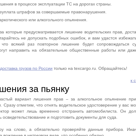
ушения в процессе эксплуатации ТС на дорогах страны.
неуплата штрафов за совершаемые правонарушения.
аркотического или алкогольного опьянения.
 за которые предусматривается лишение водительских прав, доста
тарайтесь не допускать подобных ошибок, и вам удастся избежат
 что всякий раз повторное лишение будет сопровождаться с
гут направить на обязательные общественные работы или даж
доставка грузов по России
только на texcargo.ru. Обращайтесь!
к 
шения за пьянку
астый вариант лишения прав – за алкогольное опьянение при
 Сразу отметим, что отнять водительское удостоверение у вас мо
ктор может лишь временно отстранить автомобилиста. Он дол
 освидетельствование и подготовить документы для суда.
ру на слово, а обязательно проверяйте данные прибора. Ина
а вождение в нетрезвом виде, что особенно обидно.