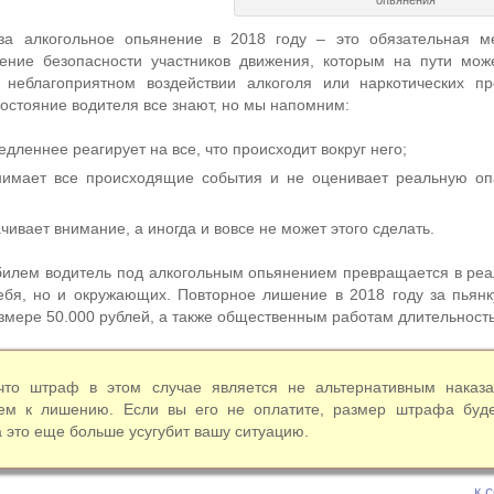
опьянения
а алкогольное опьянение в 2018 году – это обязательная ме
ение безопасности участников движения, которым на пути мож
 неблагоприятном воздействии алкоголя или наркотических п
остояние водителя все знают, но мы напомним:
дленнее реагирует на все, что происходит вокруг него;
нимает все происходящие события и не оценивает реальную оп
чивает внимание, а иногда и вовсе не может этого сделать.
илем водитель под алкогольным опьянением превращается в реа
ебя, но и окружающих. Повторное лишение в 2018 году за пьянк
змере 50.000 рублей, а также общественным работам длительность
что штраф в этом случае является не альтернативным наказа
ем к лишению. Если вы его не оплатите, размер штрафа буде
а это еще больше усугубит вашу ситуацию.
к 