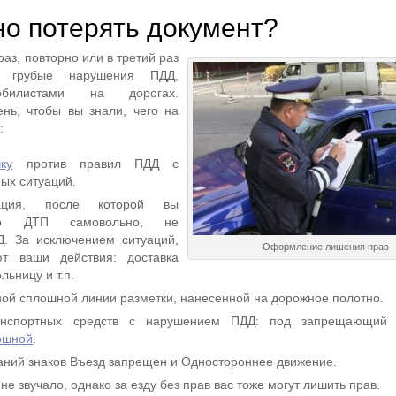
но потерять документ?
аз, повторно или в третий раз
 грубые нарушения ПДД,
обилистами на дорогах.
нь, чтобы вы знали, чего на
:
ку
против правил ПДД с
ых ситуаций.
ация, после которой вы
то ДТП самовольно, не
. За исключением ситуаций,
Оформление лишения прав
ют ваши действия: доставка
льницу и т.п.
ой сплошной линии разметки, нанесенной на дорожное полотно.
анспортных средств с нарушением ПДД: под запрещающий
ошной
.
ний знаков Въезд запрещен и Одностороннее движение.
 не звучало, однако за езду без прав вас тоже могут лишить прав.