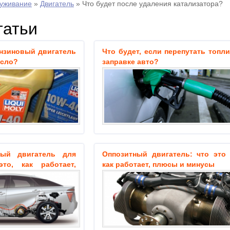
луживание
»
Двигатель
»
Что будет после удаления катализатора?
татьи
ензиновый двигатель
Что будет, если перепутать топл
асло?
заправке авто?
ый двигатель для
Оппозитный двигатель: что это 
то, как работает,
как работает, плюсы и минусы
сность,