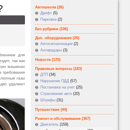
?
Автошкола
(26)
Дрифт
(5)
Парковка
(2)
Без рубрики
(106)
Доп. оборудование
(26)
Автосигнализации
(2)
Антирадары
(3)
блением для
Новости
(170)
здят, так как
воих машинах
Правовые вопросы
(183)
не требования
ДТП
(34)
хлопные газы
Нарушение ПДД
(57)
едко удаляют
Постановка на учет
(25)
Страхование авто
(20)
Штрафы
(31)
Путешествия
(44)
Ремонт и обслуживание
(367)
Двигатель
(159)