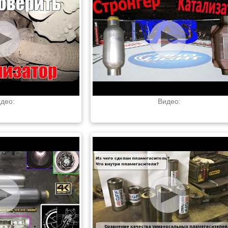
део:
Видео: