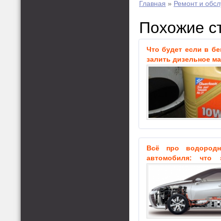
Главная
»
Ремонт и обс
Похожие с
Что будет если в б
залить дизельное м
Всё про водородн
автомобиля: что э
схема, фото, безопа