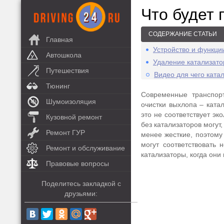
Что будет 
СОДЕРЖАНИЕ СТАТЬИ
Главная
Устройство и функци
Автошкола
Удаление катализато
Путешествия
Видео для чего ката
Тюнинг
Современные транспор
Шумоизоляция
очистки выхлопа – катал
это не соответствует эк
Кузовной ремонт
без катализаторов могут
Ремонт ГУР
менее жесткие, поэтому
могут соответствовать 
Ремонт и обслуживание
катализаторы, когда они 
Правовые вопросы
Поделитесь закладкой с
друзьями: