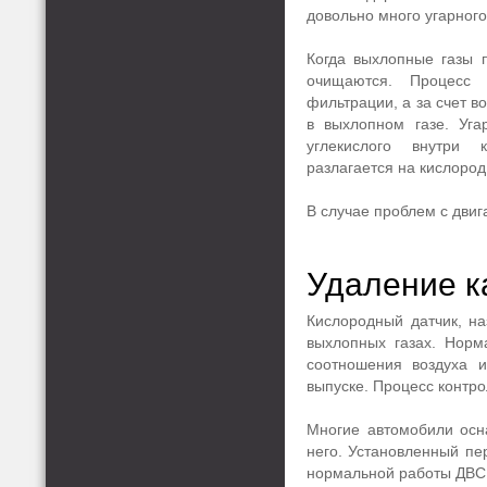
довольно много угарного
Когда выхлопные газы п
очищаются. Процесс
фильтрации, а за счет в
в выхлопном газе. Уга
углекислого внутри 
разлагается на кислород 
В случае проблем с дви
Удаление к
Кислородный датчик, н
выхлопных газах. Норм
соотношения воздуха и
выпуске. Процесс контр
Многие автомобили осн
него. Установленный пе
нормальной работы ДВС