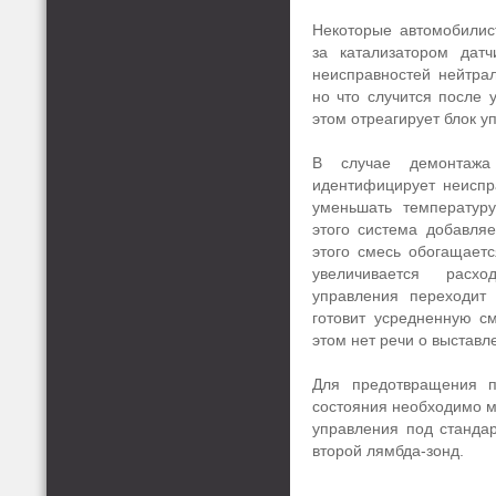
Некоторые автомобилис
за катализатором дат
неисправностей нейтрал
но что случится после 
этом отреагирует блок 
В случае демонтажа 
идентифицирует неиспр
уменьшать температур
этого система добавляе
этого смесь обогащает
увеличивается расх
управления переходит
готовит усредненную с
этом нет речи о выстав
Для предотвращения п
состояния необходимо м
управления под станда
второй лямбда-зонд.