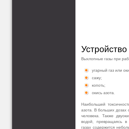
Устройство
Выхлопные газы при раб
угарный газ или ок
сажу;
копоть;
окись азота.
Наибольшей токсичност
азота. В больших дозах 
человека. Также двуок
водой, превращаясь в
газах содержится небол