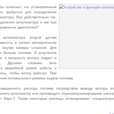
ты полагают, что установленный
чик требуется для определения
изатора. Все действительно так,
удаления катализатора и как при
управления двигателем?
катализатора второй датчик
авность и начнет автоматически
у внутри камеры сгорания. Для
т больше топлива. В результате
ся, а мощность мотора падает и
од. Другими словами, блок
 в аварийный режим работы и
месь, чтобы мотор работал. При
лении оптимального режима подачи топлива.
овышенного расхода топлива посредством вывода мотора из
енять катализатор или производить перепрограммирование электр
рт Евро-2. Также некоторые умельцы устанавливают специальну
к 