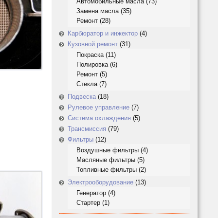
Автомобильные масла
(73)
Замена масла
(35)
Ремонт
(28)
Карбюратор и инжектор
(4)
Кузовной ремонт
(31)
Покраска
(11)
Полировка
(6)
Ремонт
(5)
Стекла
(7)
Подвеска
(18)
Рулевое управление
(7)
Система охлаждения
(5)
Трансмиссия
(79)
Фильтры
(12)
Воздушные фильтры
(4)
Масляные фильтры
(5)
Топливные фильтры
(2)
Электрооборудование
(13)
Генератор
(4)
Стартер
(1)