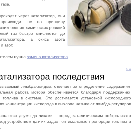
 газа.
роходят через катализатор, они
 происходит не по принципу
озникновения химических реакций
рный газ быстро окисляется до
катализатора, а окись азота
и азот.
гателем нужна
замена катализатора
.
к 
атализатора последствия
азываемый лямбда-зондом, отвечает за определение содержания
альная работа мотора обеспечивается благодаря поддержанию
 топлива в системе. Это достигается установкой кислородног
оля концентрации кислорода в выхлопе называют лямбда-регулиро
ащаются двумя датчиками – перед каталитическим нейтрализат
ред устройством датчик задает оптимальные пропорции топлива и
.