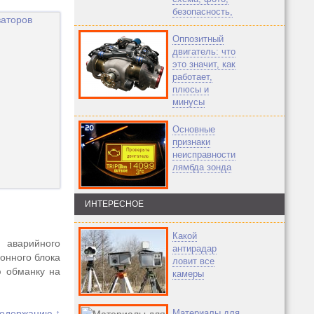
безопасность,
Оппозитный
двигатель: что
это значит, как
работает,
плюсы и
минусы
Основные
признаки
неисправности
лямбда зонда
ИНТЕРЕСНОЕ
Какой
 аварийного
антирадар
онного блока
ловит все
ю обманку на
камеры
содержанию ↑
Материалы для