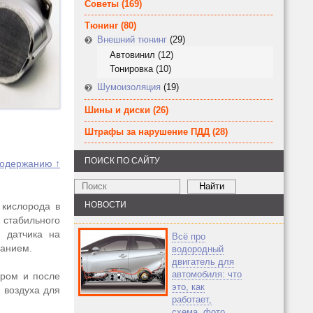
Советы
(169)
Тюнинг
(80)
Внешний тюнинг
(29)
Автовинил
(12)
Тонировка
(10)
Шумоизоляция
(19)
Шины и диски
(26)
Штрафы за нарушение ПДД
(28)
ПОИСК ПО САЙТУ
содержанию ↑
НОВОСТИ
 кислорода в
 стабильного
о датчика на
Всё про
ванием.
водородный
двигатель для
автомобиля: что
ором и после
это, как
 воздуха для
работает,
схема, фото,