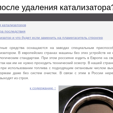
после удаления катализатора
и катализаторов
ра последствия
лизатор и что будет если заменить на пламегаситель стронгер
тные средства оснащаются на заводах специальным приспосо
изатором. В европейских странах машины без этих устройств не е
ологическим стандартам. При этом россияне ездить в Европе на с
, так как им не нужно проходить технический осмотр. В нашей стра
 при использовании топлива с подходящим октановым числом вы
нормам даже без систем очистки. В связи с этим в России нер
выходят из строя.
к содержанию ↑