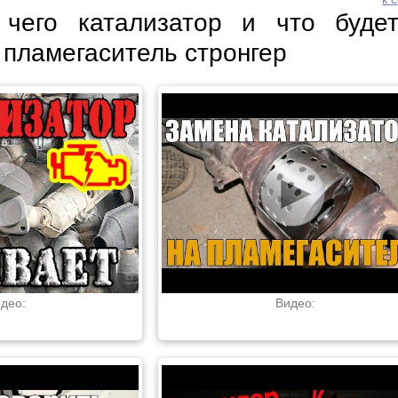
чего катализатор и что буде
 пламегаситель стронгер
део:
Видео: