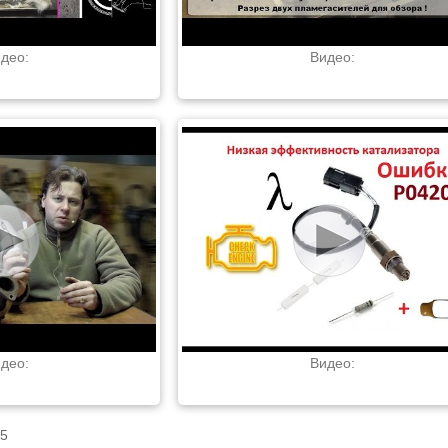
део:
Видео:
део:
Видео:
15