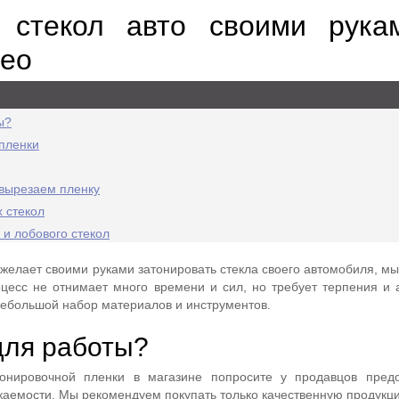
а стекол авто своими рук
део
ы?
пленки
вырезаем пленку
 стекол
 и лобового стекол
 желает своими руками затонировать стекла своего автомобиля, м
оцесс не отнимает много времени и сил, но требует терпения и а
небольшой набор материалов и инструментов.
для работы?
тонировочной пленки в магазине попросите у продавцов предо
каемости. Мы рекомендуем покупать только качественную продукци