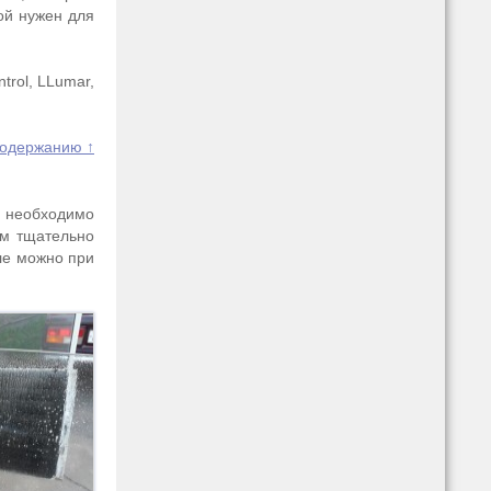
ой нужен для
rol, LLumar,
содержанию ↑
ь необходимо
ем тщательно
кле можно при