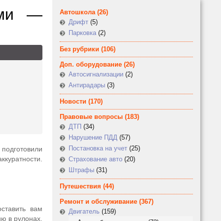
ами —
Автошкола
(26)
Дрифт
(5)
Парковка
(2)
Без рубрики
(106)
Доп. оборудование
(26)
Автосигнализации
(2)
Антирадары
(3)
Новости
(170)
Правовые вопросы
(183)
ДТП
(34)
Нарушение ПДД
(57)
Постановка на учет
(25)
ы подготовили
ккуратности.
Страхование авто
(20)
Штрафы
(31)
Путешествия
(44)
Ремонт и обслуживание
(367)
ставить вам
Двигатель
(159)
ю в рулонах,