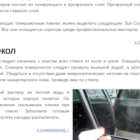
еров состоит из тонирующего и прозрачного слоя. Прозрачный сл
сти главного слоя.
ающих тонировочные пленки, можно выделить следующие: Sun Cont
. Все они пользуются спросом среди профессиональных мастеров.
к 
екол
следует начинать с очистки всех стекол от пыли и грязи. Очищат
о. Сначала поверхности следует промыть мыльной водой, а зат
й. Убедиться в отсутствии даже микроскопических ниточек на сте
ли канцелярского ножа, проведя ими по стеклу.
ный раствор из теплой воды и
а, которое хорошо пенится. Он
печения скольжения пленки при
 стекло. Заполните готовым
рутите насадку-распылитель.
к содержанию ↑