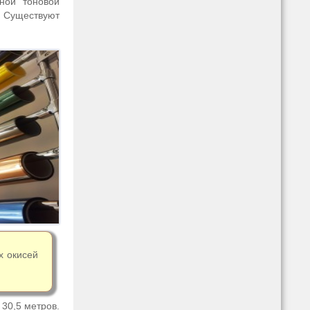
ной тоновой
а. Существуют
х окисей
30,5 метров.