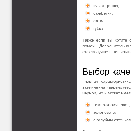
сухая тряпка;
салфетки;
скотч;
губка.
Также если вы хотите 
помочь. Дополнительная
стекла лучше в непыльн
Выбор каче
Главная характеристик
затемнения (варьируетс
черной, но и может имет
темно-коричневая;
зеленоватая;
с голубым оттенком