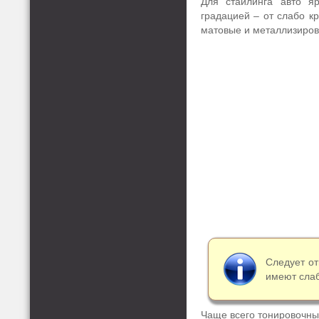
Для стайлинга авто я
градацией – от слабо кр
матовые и металлизиров
Следует о
имеют сла
Чаще всего тонировочны