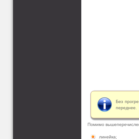
Без прогре
переднее.
Помимо вышеперечислен
линейка;