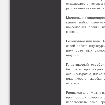
отказавшись от готовых 
рулона пленки хватает н
Малярный (канцелярск
купите набор съемных
наклеивания пленки в
менять.
Резиновый шпатель
. 
своей работе штукатуры
штук различных разме
недорого.
Пластиковый скребок
бесплатно при покупке
очень аккуратно, иначе 
пластикового скребка
шпатели.
Распылитель
. Можно в
при помощи которого 
использовать само ср