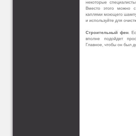
некоторые специалисты
Вместо этого можно с
каплями моющего шампу
и используйте для очистк
Строительный фен
. Е
вполне подойдет про
Главное, чтобы он был 