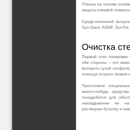
Пленка на основе полим
защиты клеевой поверхно
Среди компаний, выпуск
Sun-Gard, ASWF, SunTek
Очистка ст
Первый этап тонировки 
обе стороны – это важн
вытереть сухой салфетко
помощи острого лезвия и
Приготовьте специаль
какого-нибудь средств
понадобится для обес
накладывании ее на
раствором бутылку и нак