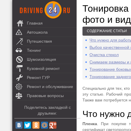
Тонировк
фото и ви
Главная
СОДЕРЖАНИЕ СТАТЬИ
Автошкола
Что нужно для работ
Путешествия
Выбор качественной 
Тюнинг
Очистка стекол
Шумоизоляция
Снимаем размеры и 
Кузовной ремонт
Тонирование боковых
Тонирование заднего
Ремонт ГУР
Ремонт и обслуживание
Специально для тех, кто
эту статью. Рабочий пр
Правовые вопросы
Также вам потребуется 
Поделитесь закладкой с
Что нужно 
друзьями:
Пленка
. При покупке 
сертификат светопропус