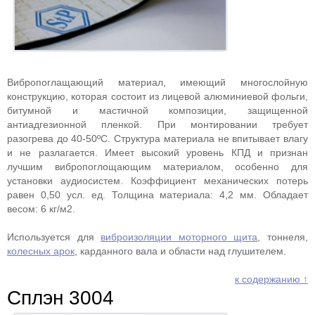
Вибропоглащающий материал, имеющий многослойную
конструкцию, которая состоит из лицевой алюминиевой фольги,
битумной и мастичной композиции, защищенной
антиадгезионной пленкой. При монтировании требует
разогрева до 40-50ºС. Структура материала не впитывает влагу
и не разлагается. Имеет высокий уровень КПД и признан
лучшим вибропоглощающим материалом, особенно для
установки аудиосистем. Коэффициент механических потерь
равен 0,50 усл. ед. Толщина материала: 4,2 мм. Обладает
весом: 6 кг/м2.
Используется для
виброизоляции моторного щита
, тоннеля,
колесных арок
, карданного вала и области над глушителем.
к содержанию ↑
Сплэн 3004