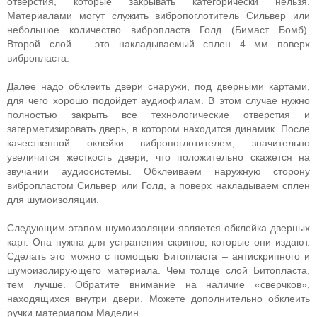
отверстия, которые закрывать категорически нельзя.
Материалами могут служить вибропоглотитель Сильвер или
небольшое количество вибропласта Голд (Бимаст Бомб).
Второй слой – это накладываемый сплен 4 мм поверх
вибропласта.
Далее надо обклеить двери снаружи, под дверными картами,
для чего хорошо подойдет аудиофилам. В этом случае нужно
полностью закрыть все технологические отверстия и
загерметизировать дверь, в котором находится динамик. После
качественной оклейки вибропоглотителем, значительно
увеличится жесткость двери, что положительно скажется на
звучании аудиосистемы. Обклеиваем наружную сторону
вибропластом Сильвер или Голд, а поверх накладываем сплен
для шумоизоляции.
Следующим этапом шумоизоляции является обклейка дверных
карт. Она нужна для устранения скрипов, которые они издают.
Сделать это можно с помощью Битопласта – антискрипного и
шумоизолирующего материала. Чем толще слой Битопласта,
тем лучше. Обратите внимание на наличие «сверчков»,
находящихся внутри двери. Можете дополнительно обклеить
ручки материалом Маделин.