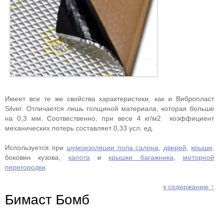
Имеет все те же свойства характеристики, как и Вибропласт
Silver. Отличается лишь толщиной материала, которая больше
на 0,3 мм. Соотвественно, при весе 4 кг/м2
коэффициент
механических потерь составляет 0,33 усл. ед.
Используется при
шумоизоляции пола салона
,
дверей
,
крыши
,
боковин кузова,
капота
и
крышки багажника
,
моторной
перегородки
.
к содержанию ↑
Бимаст Бомб