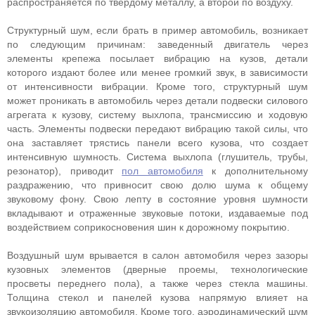
распространяется по твердому металлу, а второй по воздуху.
Структурный шум, если брать в пример автомобиль, возникает
по следующим причинам: заведенный двигатель через
элементы крепежа посылает вибрацию на кузов, детали
которого издают более или менее громкий звук, в зависимости
от интенсивности вибрации. Кроме того, структурный шум
может проникать в автомобиль через детали подвески силового
агрегата к кузову, систему выхлопа, трансмиссию и ходовую
часть. Элементы подвески передают вибрацию такой силы, что
она заставляет трястись панели всего кузова, что создает
интенсивную шумность. Система выхлопа (глушитель, трубы,
резонатор), приводит
пол автомобиля
к дополнительному
раздражению, что привносит свою долю шума к общему
звуковому фону. Свою лепту в состояние уровня шумности
вкладывают и отраженные звуковые потоки, издаваемые под
воздействием соприкосновения шин к дорожному покрытию.
Воздушный шум врывается в салон автомобиля через зазоры
кузовных элементов (дверные проемы, технологические
просветы переднего пола), а также через стекла машины.
Толщина стекол и панелей кузова напрямую влияет на
звукоизоляцию автомобиля. Кроме того, аэродинамический шум