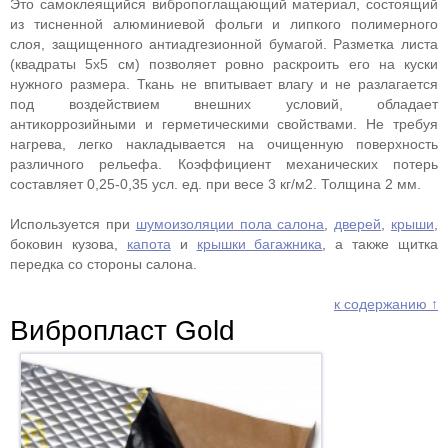
Это самоклеящийся вибропоглащающий материал, состоящий
из тисненной алюминиевой фольги и липкого полимерного
слоя, защищенного антиадгезионной бумагой. Разметка листа
(квадраты 5х5 см) позволяет ровно раскроить его на куски
нужного размера. Ткань не впитывает влагу и не разлагается
под воздействием внешних условий, обладает
антикоррозийными и герметическими свойствами. Не требуя
нагрева, легко накладывается на очищенную поверхность
различного рельефа. Коэффициент механических потерь
составляет 0,25-0,35 усл. ед. при весе 3 кг/м2. Толщина 2 мм.
Используется при
шумоизоляции пола салона
,
дверей
,
крыши
,
боковин кузова,
капота
и
крышки багажника
, а также щитка
передка со стороны салона.
к содержанию ↑
Вибропласт Gold