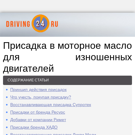
Присадка в моторное масло
для изношенных
двигателей
СОДЕРЖАНИЕ СТАТЬИ
Принцип действия присадок
Что учесть, покупая присадку?
Восстанавливающая присадка Супротек
Присадки от бренда Ресурс
Добавки от компании Римет
Присадки бренда ХАДО
Восстанавливающие присадки Ликви Моли