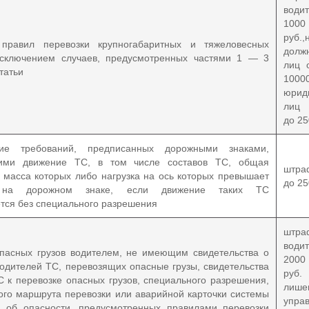
вод
100
руб.,
правил перевозки крупногабаритных и тяжеловесных
долж
 исключением случаев, предусмотренных частями 1 — 3
лиц 
татьи
1000
юрид
лиц 
до 25
ие требований, предписанных дорожными знаками,
ми движение ТС, в том числе составов ТС, общая
штра
 масса которых либо нагрузка на ось которых превышает
до 25
 на дорожном знаке, если движение таких ТС
тся без специального разрешения
шт
вод
пасных грузов водителем, не имеющим свидетельства о
200
водителей ТС, перевозящих опасные грузы, свидетельства
ру
С к перевозке опасных грузов, специального разрешения,
лише
ого маршрута перевозки или аварийной карточки системы
упра
 об опасности, предусмотренных правилами перевозки