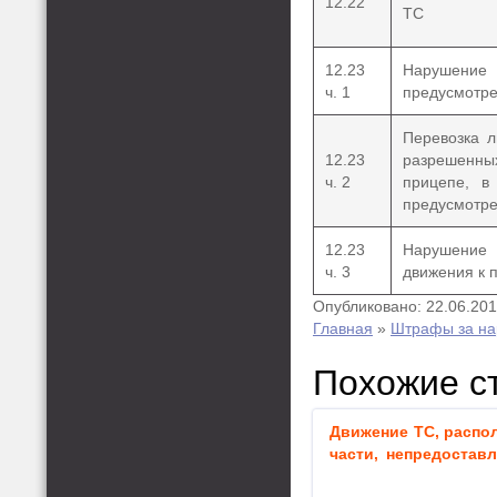
12.22
ТС
12.23
Нарушение 
ч. 1
предусмотре
Перевозка л
12.23
разрешенных
ч. 2
прицепе, в
предусмотре
12.23
Нарушение
ч. 3
движения к 
Опубликовано: 22.06.20
Главная
»
Штрафы за н
Похожие с
Движение ТС, распо
части, непредостав
остановка и стоянка