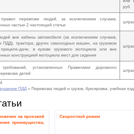
или 
руб.
правил перевозки людей, за исключением случаев,
штра
нных частью 2 настоящей статьи
юдей вне кабины автомобиля (за исключением случаев,
 ПДД), трактора, других самоходных машин, на грузовом
штра
 прицепе-даче, в кузове грузового мотоцикла или вне
нных конструкцией мотоцикла мест для сидения
 требований, установленных Правилами дорожного
штра
перевозке детей
14
арушение ПДД
»
Перевозка людей и грузов, буксировка, учебная езд
татьи
ложение на проезжей
Скоростной режим
ление преимущества,