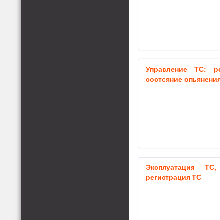
Управление ТС: ре
состояние опьянени
Эксплуатация ТС,
регистрация ТС