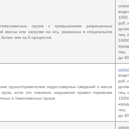
шт
вод
150
руб.,
 тяжеловесных грузов с превышением разрешенных
долж
й массы или нагрузки на ось, указанных в специальном
лиц 
 более чем на 5 процентов
1500
юрид
лиц 
до 40
штра
води
руб.,
ние грузоотправителем недостоверных сведений о массе
долж
 груза, если это повлекло нарушение правил перевозки
лиц 
итных и тяжеловесных грузов
1500
юрид
лиц 
до 40
шт