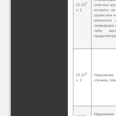
2
12.21
опасных гру
ч. 1
которого не
грузов или 
опасности 
ликвидации 
либо несо
предусмотр
2
12.21
Нарушение 
ч. 2
случаев, пр
Нарушение 