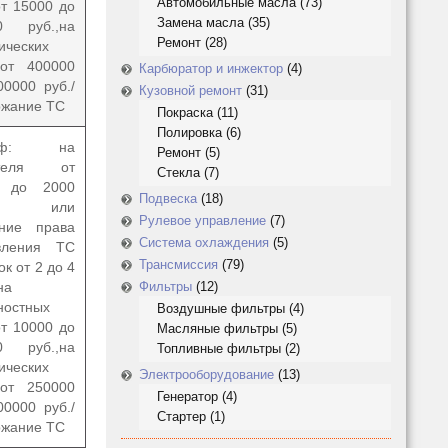
Автомобильные масла
(73)
от 15000 до
Замена масла
(35)
0 руб.,
на
Ремонт
(28)
ических
от 400000
Карбюратор и инжектор
(4)
00000 руб.
/
Кузовной ремонт
(31)
ржание ТС
Покраска
(11)
Полировка
(6)
раф: на
Ремонт
(5)
ителя от
Стекла
(7)
0 до 2000
Подвеска
(18)
б. или
Рулевое управление
(7)
ние права
Система охлаждения
(5)
вления ТС
Трансмиссия
(79)
ок от 2 до 4
на
Фильтры
(12)
ностных
Воздушные фильтры
(4)
от 10000 до
Масляные фильтры
(5)
0 руб.,
на
Топливные фильтры
(2)
ических
Электрооборудование
(13)
от 250000
Генератор
(4)
00000 руб.
/
Стартер
(1)
ржание ТС