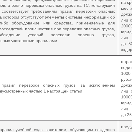
на ср
зов, а равно перевозка опасных грузов на ТС, конструкция
мес.,
 соответствует требованиям правил перевозки опасных
долж
на котором отсутствуют элементы системы информации об
лиц 
либо оборудование или средства, применяемые для
2000
последствий происшествия при перевозке опасных грузов,
юрид
блюдение условий перевозки опасных грузов,
лиц 
енных указанными правилами
до 5
заде
шт
вод
100
руб.,
правил перевозки опасных грузов, за исключением
долж
едусмотренных частью 1 настоящей статьи
лиц 
1000
юрид
лиц 
до 25
пред
правил учебной езды водителем, обучающим вождению