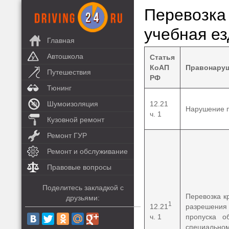
Перевозк
учебная ез
Главная
Автошкола
Статья
КоАП
Правонару
Путешествия
РФ
Тюнинг
Шумоизоляция
12.21
Нарушение п
ч. 1
Кузовной ремонт
Ремонт ГУР
Ремонт и обслуживание
Правовые вопросы
Поделитесь закладкой с
Перевозка к
друзьями:
1
12.21
разрешения 
ч. 1
пропуска о
специально