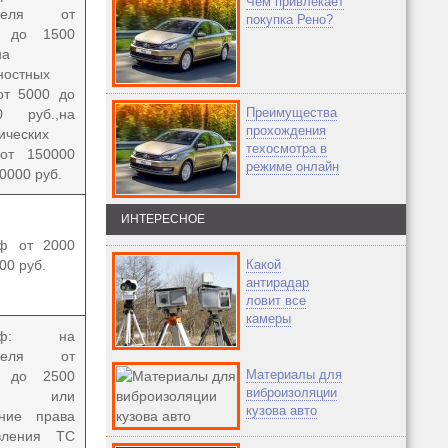
Чем привлекает
ителя от
покупка Рено?
0 до 1500
на
ностных
от 5000 до
Преимущества
0 руб.,
на
прохождения
ических
техосмотра в
от 150000
режиме онлайн
0000 руб.
ИНТЕРЕСНОЕ
ф от 2000
00 руб.
Какой
антирадар
ловит все
камеры
раф: на
ителя от
Материалы для
0 до 2500
виброизоляции
б. или
кузова авто
ние права
вления ТС