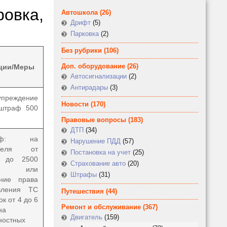
овка,
Автошкола
(26)
Дрифт
(5)
Парковка
(2)
Без рубрики
(106)
Доп. оборудование
(26)
ции/Меры
Автосигнализации
(2)
Антирадары
(3)
упреждение
Новости
(170)
штраф 500
Правовые вопросы
(183)
ДТП
(34)
раф: на
Нарушение ПДД
(57)
ителя от
Постановка на учет
(25)
0 до 2500
Страхование авто
(20)
б. или
Штрафы
(31)
ние права
вления ТС
Путешествия
(44)
ок от 4 до 6
Ремонт и обслуживание
(367)
на
Двигатель
(159)
ностных