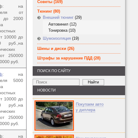
Советы
(169)
раф: на
Тюнинг
(80)
ителя от
Внешний тюнинг
(29)
0 до 2000
Автовинил
(12)
на
Тонировка
(10)
ностных
от 10000 до
Шумоизоляция
(19)
0 руб.,
на
Шины и диски
(26)
ических
от 250000
Штрафы за нарушение ПДД
(28)
0000 руб.
ПОИСК ПО САЙТУ
ф
: на
теля 5000
на
НОВОСТИ
ностных
от 10000 до
Покупаем авто
0 руб.,
на
у диллера
ических
от 250000
0000 руб.
раф: на