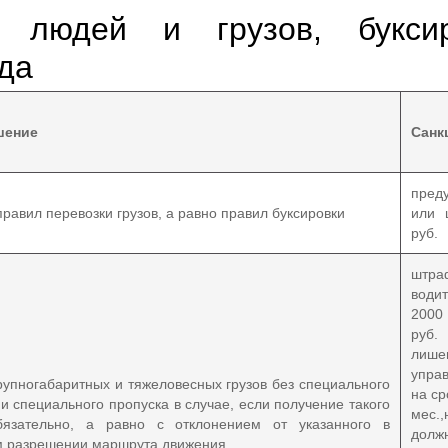
а людей и грузов, буксир
да
шение
Санк
пред
равил перевозки грузов, а равно правил буксировки
или 
руб.
шт
вод
200
ру
лише
упра
рупногабаритных и тяжеловесных грузов без специального
на ср
и специального пропуска в случае, если получение такого
мес.,
бязательно, а равно с отклонением от указанного в
долж
м разрешении маршрута движения