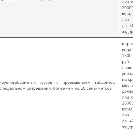
лиц 
2000
юрид
лиц 
до 5
заде
шт
вод
150
ру
лише
упра
на ср
крупногабаритных грузов с превышением габаритов,
мес.,
 специальном разрешении, более чем на 10 сантиметров
долж
лиц 
1500
юрид
лиц 
до 4
заде