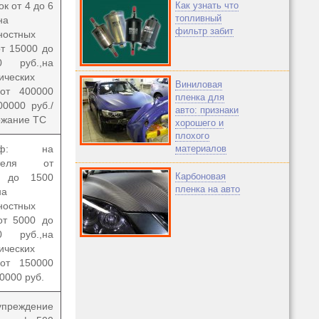
ок от 4 до 6
Как узнать что
топливный
на
фильтр забит
ностных
от 15000 до
0 руб.,
на
ических
Виниловая
от 400000
пленка для
00000 руб.
/
авто: признаки
ржание ТС
хорошего и
плохого
раф: на
материалов
ителя от
Карбоновая
0 до 1500
пленка на авто
на
ностных
от 5000 до
0 руб.,
на
ических
от 150000
0000 руб.
упреждение