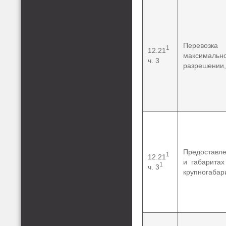
Перевозка
1
12.21
максимально
ч. 3
разрешении,
Предоставле
1
12.21
и габаритах
1
ч. 3
крупногабар