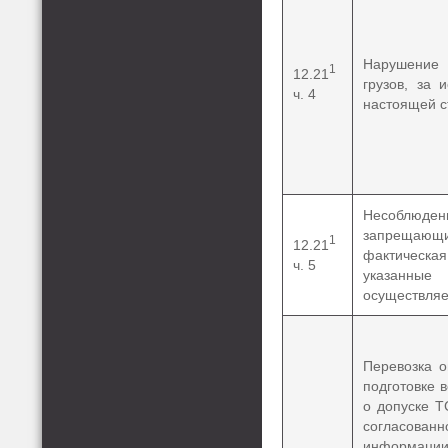
Нарушение 
1
12.21
грузов, за
ч. 4
настоящей с
Несоблюден
запрещающи
1
12.21
фактическая
ч. 5
указанные
осуществляе
Перевозка о
подготовке 
о допуске Т
согласованн
информации