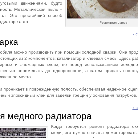
уговыми движениями, будто
ность. Металлическая пыль –
иал. Это простейший способ
адиаторе авто.
Ремонтная смесь
к 
арка
обиля можно производить при помощи холодной сварки. Она прод
стоящих из 2 компонентов: катализатор и клеевая смесь. Здесь ра
ирных и эпоксидных клеях, но перед использованием холодно
шенько перемешать до однородности, а затем придать состав
ежденное место.
и проникает в поврежденную полость, обеспечивая надежное сцеп
чный эпоксидный клей для заделки трещин у основания патрубков.
к 
я медного радиатора
Когда требуется ремонт радиатора ох
меди, его нужно сначала демонтировать