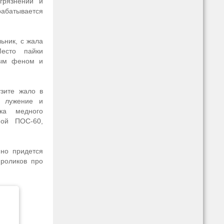
грязнений и
абатывается
ьник, с жала
Место пайки
ным феном и
узите жало в
е лужение и
ка медного
пой ПОС-60,
 но придется
 роликов про