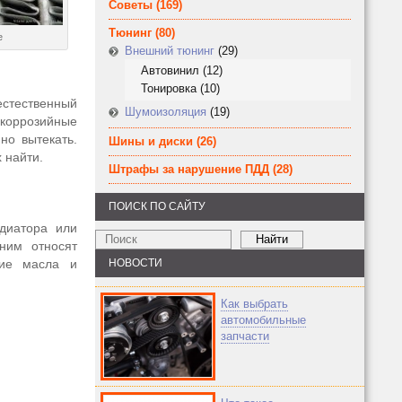
Советы
(169)
Тюнинг
(80)
е
Внешний тюнинг
(29)
Автовинил
(12)
Тонировка
(10)
естественный
Шумоизоляция
(19)
 коррозийные
но вытекать.
Шины и диски
(26)
 найти.
Штрафы за нарушение ПДД
(28)
ПОИСК ПО САЙТУ
диатора или
ним относят
ние масла и
НОВОСТИ
Как выбрать
автомобильные
запчасти