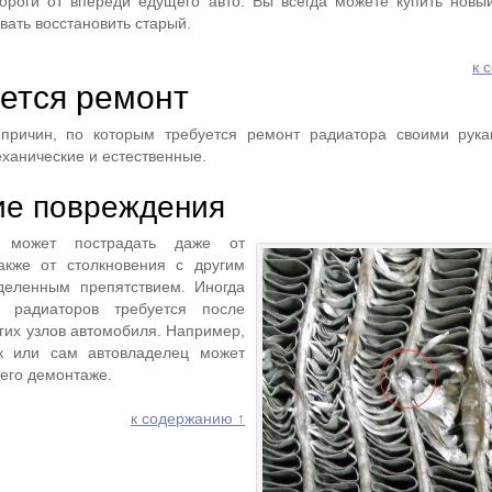
ороги от впереди едущего авто. Вы всегда можете купить новы
вать восстановить старый.
к 
уется ремонт
причин, по которым требуется ремонт радиатора своими рука
еханические и естественные.
ие повреждения
я может пострадать даже от
акже от столкновения с другим
деленным препятствием. Иногда
 радиаторов требуется после
гих узлов автомобиля. Например,
к или сам автовладелец может
 его демонтаже.
к содержанию ↑