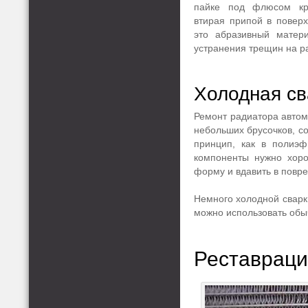
пайке под флюсом кр
втирая припой в поверх
это абразивный матер
устранения трещин на р
Холодная св
Ремонт радиатора автом
небольших брусочков, со
принцип, как в полиэф
компоненты нужно хоро
форму и вдавить в повр
Немного холодной сварк
можно использовать обы
Реставраци