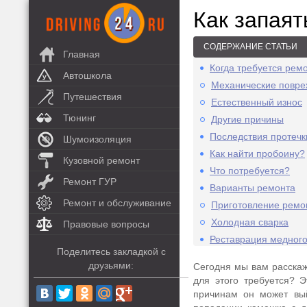
Как запая
СОДЕРЖАНИЕ СТАТЬИ
Главная
Когда требуется рем
Автошкола
Механические повр
Путешествия
Естественный износ
Тюнинг
Другие причины
Последствия протечк
Шумоизоляция
Как найти пробоину?
Кузовной ремонт
Что потребуется?
Ремонт ГУР
Варианты ремонта
Ремонт и обслуживание
Приготовление ремо
Холодная сварка
Правовые вопросы
Реставрация медног
Поделитесь закладкой с
друзьями:
Сегодня мы вам расскаж
для этого требуется? 
причинам он может вый