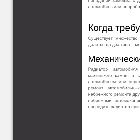
попадании камешка с д
автомобиль или попробо
Когда треб
Существует множество 
делятся на два типа – м
Механическ
Радиатор автомобил
маленького камня, а т
автомобилем или опре
ремонт автомобильных
небрежного ремонта дру
небрежный автомехани
повредить радиатор при