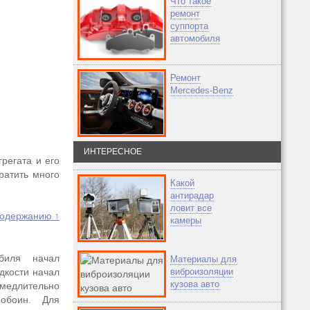
Что такое
ремонт
суппорта
автомобиля
Ремонт
Mercedes-Benz
ИНТЕРЕСНОЕ
регата и его
ратить много
Какой
антирадар
ловит все
содержанию ↑
камеры
биля начал
Материалы для
дкости начал
виброизоляции
кузова авто
медлительно
обоин. Для