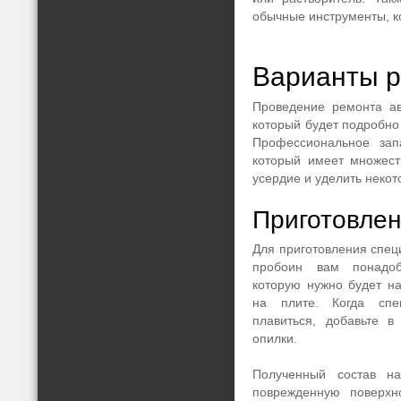
обычные инструменты, к
Варианты 
Проведение ремонта ав
который будет подробно
Профессиональное зап
который имеет множест
усердие и уделить некот
Приготовлен
Для приготовления спец
пробоин вам понадоб
которую нужно будет на
на плите. Когда спе
плавиться, добавьте 
опилки.
Полученный состав н
поврежденную поверхн