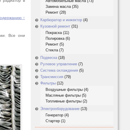
й радиатор в
Автомобильные масла
(73)
Замена масла
(35)
Ремонт
(28)
содержанию ↑
Карбюратор и инжектор
(4)
Кузовной ремонт
(31)
Покраска
(11)
ми. Все они
Полировка
(6)
Ремонт
(5)
Стекла
(7)
Подвеска
(18)
Рулевое управление
(7)
Система охлаждения
(5)
Трансмиссия
(79)
Фильтры
(12)
Воздушные фильтры
(4)
Масляные фильтры
(5)
Топливные фильтры
(2)
Электрооборудование
(13)
Генератор
(4)
Стартер
(1)