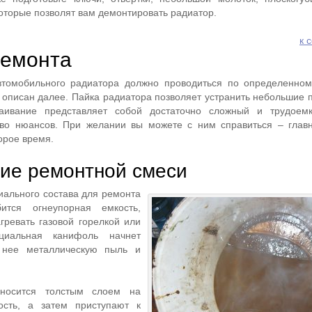
оторые позволят вам демонтировать радиатор.
к 
ремонта
томобильного радиатора должно проводиться по определенном
 описан далее. Пайка радиатора позволяет устранить небольшие 
аивание представляет собой достаточно сложный и трудоемк
во нюансов. При желании вы можете с ним справиться – глав
орое время.
ие ремонтной смеси
иального состава для ремонта
ится огнеупорная емкость,
гревать газовой горелкой или
циальная канифоль начнет
в нее металлическую пыль и
аносится толстым слоем на
ость, а затем приступают к