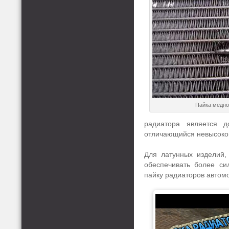
Пайка медно
радиатора является д
отличающийся невысоко
Для латунных изделий,
обеспечивать более си
пайку радиаторов автом