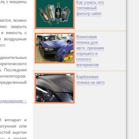
аль с машины
Как узнать что
топливный
фильтр забит
ается, можно
имо закрыть
 в емкость с
Виниловая
я воздушные
пленка для
ст.
авто: признаки
хорошего и
единительных
плохого
критического
материалов
а. Последняя
нтилятором.
Карбоновая
определенный
пленка на авто
содержанию ↑
й аппарат и
латунная или
остой ацетон
бцы и другие