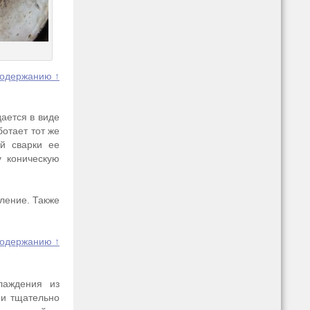
содержанию ↑
ается в виде
ботает тот же
й сварки ее
у коническую
ление. Также
содержанию ↑
лаждения из
 и тщательно