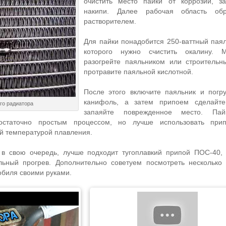
очистить место пайки от коррозии, за
накипи. Далее рабочая область обр
растворителем.
Для пайки понадобится 250-ваттный паял
которого нужно счистить окалину. 
разогрейте паяльником или строитель
протравите паяльной кислотной.
После этого включите паяльник и погр
канифоль, а затем припоем сделайт
го радиатора
запаяйте поврежденное место. Пай
остаточно простым процессом, но лучше использовать при
й температурой плавления.
 в свою очередь, лучше подходит тугоплавкий припой ПОС-40,
льный прогрев. Дополнительно советуем посмотреть несколько
обиля своими руками.