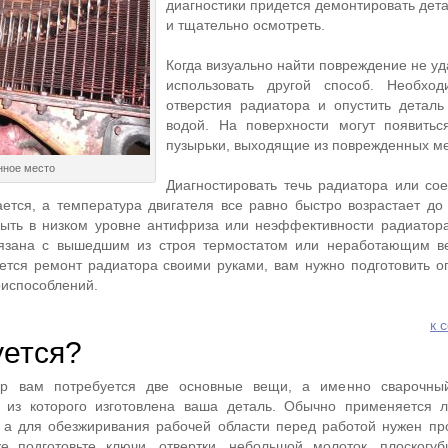
диагностики придется демонтировать дет
и тщательно осмотреть.
Когда визуально найти повреждение не уд
использовать другой способ. Необход
отверстия радиатора и опустить деталь
водой. На поверхности могут появитьс
пузырьки, выходящие из поврежденных ме
ное место
Диагностировать течь радиатора или со
ается, а температура двигателя все равно быстро возрастает до 
быть в низком уровне антифриза или неэффективности радиатор
язана с вышедшим из строя термостатом или неработающим ве
уется ремонт радиатора своими руками, вам нужно подготовить 
риспособлений.
к 
уется?
ор вам потребуется две основные вещи, а именно сварочны
 из которого изготовлена ваша деталь. Обычно применяется 
 а для обезжиривания рабочей области перед работой нужен пр
же подготовьте ключи, отвертки, небольшой молоток, плоскогу