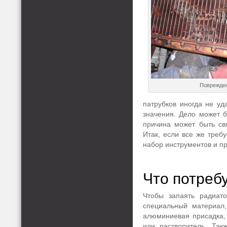
Поврежден
патрубков иногда не уд
значения. Дело может 
причина может быть св
Итак, если все же треб
набор инструментов и п
Что потреб
Чтобы запаять радиат
специальный материал,
алюминиевая присадка,
или растворитель. Так