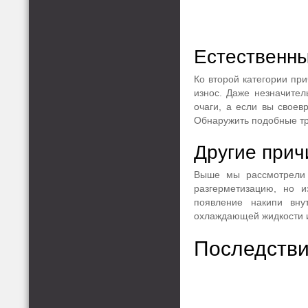
Естественны
Ко второй категории при
износ. Даже незначител
очаги, а если вы своев
Обнаружить подобные тр
Другие при
Выше мы рассмотрели 
разгерметизацию, но и
появление накипи вну
охлаждающей жидкости и
Последстви