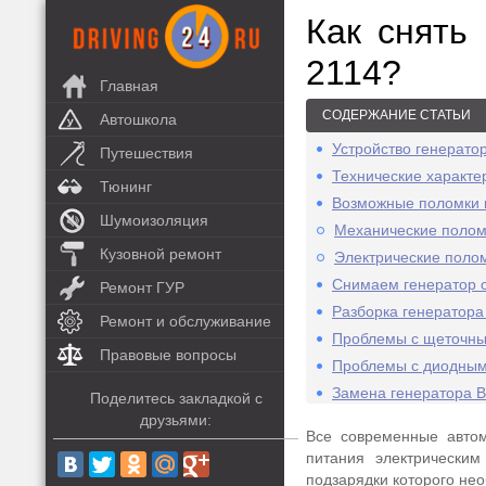
Как снять
2114?
Главная
СОДЕРЖАНИЕ СТАТЬИ
Автошкола
Устройство генерато
Путешествия
Технические характе
Тюнинг
Возможные поломки 
Шумоизоляция
Механические полом
Кузовной ремонт
Электрические поло
Снимаем генератор с
Ремонт ГУР
Разборка генератора
Ремонт и обслуживание
Проблемы с щеточны
Правовые вопросы
Проблемы с диодным
Замена генератора В
Поделитесь закладкой с
друзьями:
Все современные авто
питания электрическим
подзарядки которого не