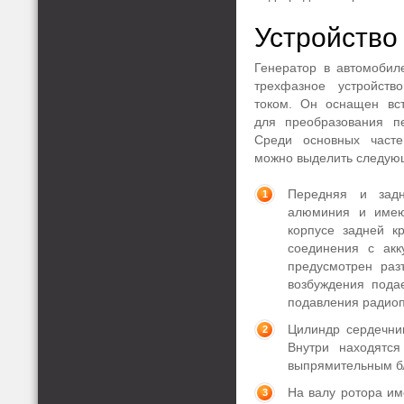
Устройство
Генератор в автомобил
трехфазное устройст
током. Он оснащен вс
для преобразования п
Среди основных часте
можно выделить следую
Передняя и зад
алюминия и имею
корпусе задней к
соединения с акк
предусмотрен раз
возбуждения пода
подавления радиоп
Цилиндр сердечник
Внутри находятс
выпрямительным бл
На валу ротора им