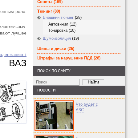
Советы
(169)
ронным реле.
Тюнинг
(80)
Внешний тюнинг
(29)
Автовинил
(12)
олнительных.
Тонировка
(10)
ивают лучшее
Шумоизоляция
(19)
Шины и диски
(26)
содержанию ↑
Штрафы за нарушение ПДД
(28)
ра ВАЗ
ПОИСК ПО САЙТУ
НОВОСТИ
Что будет с
АЗС