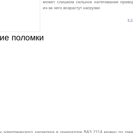
может слишком сильное натягивание приво
из-за чего возрастут нагрузки.
к 
ие поломки
у электрического характера в генераторе ВАЗ 2114 можно по так