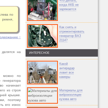
Что делать,
когда АКБ не
заряжается
слева по
 ремня,
Как снять и
отремонтировать
генератор ВАЗ
содержанию ↑
2114?
, делятся на
ИНТЕРЕСНОЕ
Какой
антирадар
ловит все
ти можно по
камеры
 генератора
во начинает
его из строя
Материалы для
виброизоляции
дней крышке.
кузова авто
ки, поэтому
ть его износ