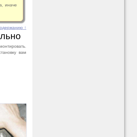
а, иначе
содержанию ↑
ельно
монтировать.
становку вам