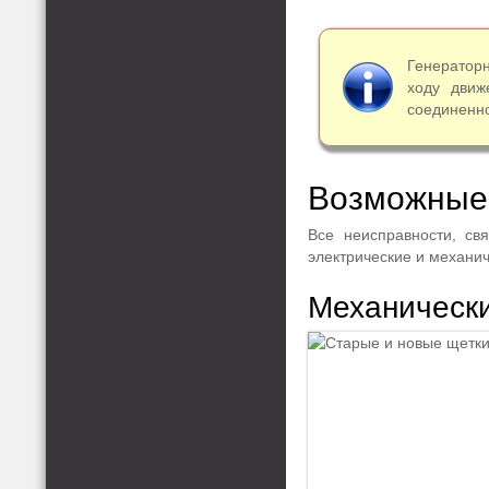
Генераторн
ходу движ
соединенно
Возможные 
Все неисправности, св
электрические и механич
Механическ