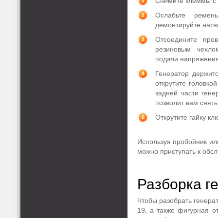
Снимите клеммы с 
Ослабьте реме
демонтируйте нат
Отсоедините пров
резиновым чехло
подачи напряжения
Генератор держитс
открутите головко
задней части гене
позволит вам снять
Открутите гайку кл
Используя пробойник или
можно приступать к обс
Разборка г
Чтобы разобрать генерат
19, а также фигурная о