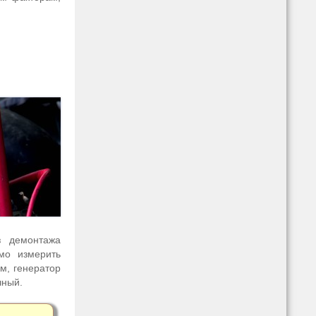
з демонтажа
имо измерить
м, генератор
чный.