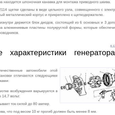
ла находится шпоночная канавка для монтажа приводного шкива.
2114 щетки сделаны в виде цельного узла, совмещенного с элект
ный металлический корпус и прикреплено к щеткодержателю.
изнутри держится блок диодов, состоящий из 6 основных и 3 доп
на алюминиевые пластины полукруглой формы, которые обеспеч
оводников.
к 
ие характеристики генерато
ечественные автомобили этой
тановки отличаются следующими
ками:
отке возбуждения варьируется в
 14,7 вольт.
ывает ток силой до 80 ампер.
ва, что под весом 10 кг прогиб должен быть менее 8 мм.