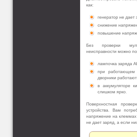
как:
генератор не дает 
снижение напряжен
повышение напряж
Без проверки муль
неисправности можно п
лампочка заряда АК
при работающем 
дворники работают
в аккумуляторе к
слишком ярко.
Поверхностная прове
устройства. Вам потре
напряжение на клеммах 
не дает заряд, а если н