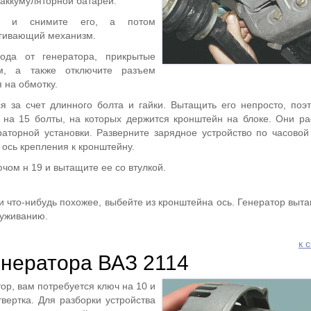
аккумуляторной батареи.
нь и снимите его, а потом
ягивающий механизм.
ода от генератора, прикрытые
м, а также отключите разъем
 на обмотку.
я за счет длинного болта и гайки. Вытащить его непросто, поэ
й на 15 болты, на которых держится кронштейн на блоке. Они р
раторной установки. Разверните зарядное устройство по часовой 
 ось крепления к кронштейну.
ючом н 19 и вытащите ее со втулкой.
 что-нибудь похожее, выбейте из кронштейна ось. Генератор выта
луживанию.
к 
енератора ВАЗ 2114
ор, вам потребуется ключ на 10 и
твертка. Для разборки устройства