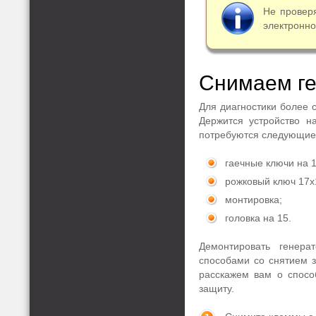
Не провер
электронно
Снимаем ге
Для диагностики более 
Держится устройство н
потребуются следующие
гаечные ключи на 1
рожковый ключ 17х
монтировка;
головка на 15.
Демонтировать генер
способами со снятием з
расскажем вам о способ
защиту.