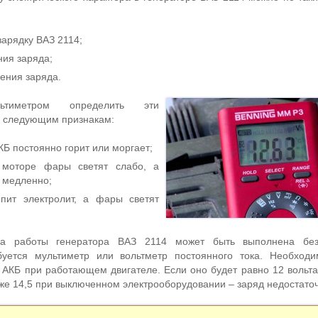
зарядку ВАЗ 2114;
ия заряда;
ения заряда.
тиметром определить эти
о следующим признакам:
Б постоянно горит или моргает;
моторе фары светят слабо, а
 медленно;
ипит электролит, а фары светят
рка работы генератора ВАЗ 2114 может быть выполнена бе
буется мультиметр или вольтметр постоянного тока. Необход
АКБ при работающем двигателе. Если оно будет равно 12 вольта
иже 14,5 при выключенном электрооборудовании – заряд недостато