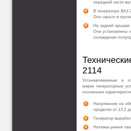
передней части ва
В генераторе ВАЗ 
Оно скрыто в проч
На задней крышке 
Они установлены 
охлаждение полупр
Техническ
2114
Устанавливаемые в от
марки генераторные ус
основными характеристи
Напряжение на обм
пределах от 13,2 до
Генератор вырабат
Натяжка ремня тако