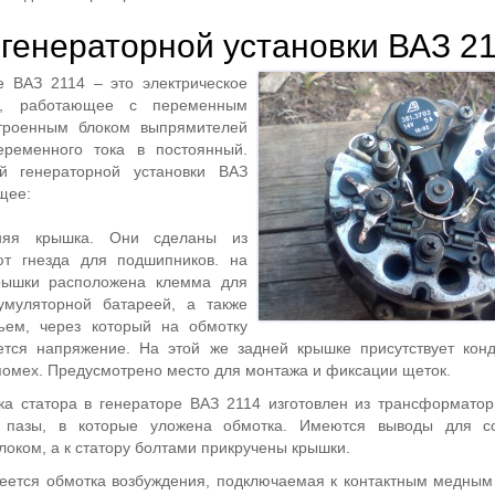
 генераторной установки ВАЗ 2
е ВАЗ 2114 – это электрическое
во, работающее с переменным
троенным блоком выпрямителей
еременного тока в постоянный.
й генераторной установки ВАЗ
щее:
няя крышка. Они сделаны из
т гнезда для подшипников. на
рышки расположена клемма для
умуляторной батареей, а также
ъем, через который на обмотку
ется напряжение. На этой же задней крышке присутствует кон
омех. Предусмотрено место для монтажа и фиксации щеток.
а статора в генераторе ВАЗ 2114 изготовлен из трансформатор
я пазы, в которые уложена обмотка. Имеются выводы для с
оком, а к статору болтами прикручены крышки.
еется обмотка возбуждения, подключаемая к контактным медным