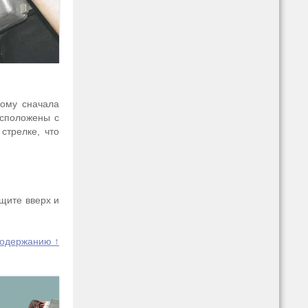
тому сначала
асположены с
стрелке, что
щите вверх и
содержанию ↑