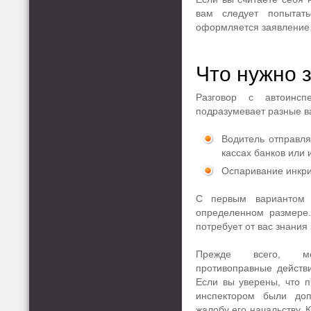
вам следует попытат
оформляется заявление 
Что нужно 
Разговор с автоинсп
подразумевает разные в
Водитель отправля
кассах банков или 
Оспаривание инкр
С первым вариантом с
определенном размере
потребует от вас знания
Прежде всего, м
противоправные действи
Если вы уверены, что 
инспектором были до
жалобу его начальству. 