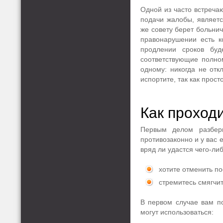
Одной из часто встреча
подачи жалобы, являетс
же совету берет больнич
правонарушении есть к
продлении сроков бу
соответствующие полном
одному: никогда не от
испортите, так как прост
Как проход
Первым делом разбер
противозаконно и у вас 
вряд ли удастся чего-ли
хотите отменить п
стремитесь смягчит
В первом случае вам по
могут использоваться: