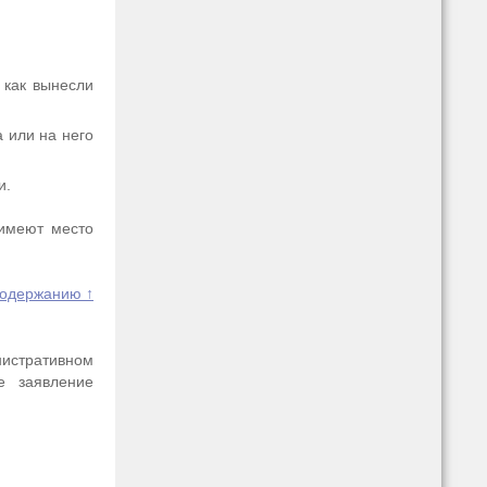
 как вынесли
 или на него
и.
 имеют место
содержанию ↑
истративном
е заявление