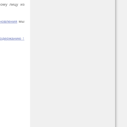
ному лицу из
ановления
мы
содержанию ↑