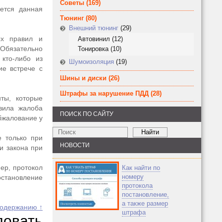
Советы
(169)
ется данная
Тюнинг
(80)
Внешний тюнинг
(29)
ых правил и
Автовинил
(12)
 Обязательно
Тонировка
(10)
кто-либо из
Шумоизоляция
(19)
ие встрече с
Шины и диски
(26)
Штрафы за нарушение ПДД
(28)
ты, которые
вила жалоба
ПОИСК ПО САЙТУ
бжалование у
е только при
НОВОСТИ
и закона при
ер, протокол
Как найти по
номеру
остановление
протокола
постановление,
а также размер
содержанию ↑
штрафа
вать