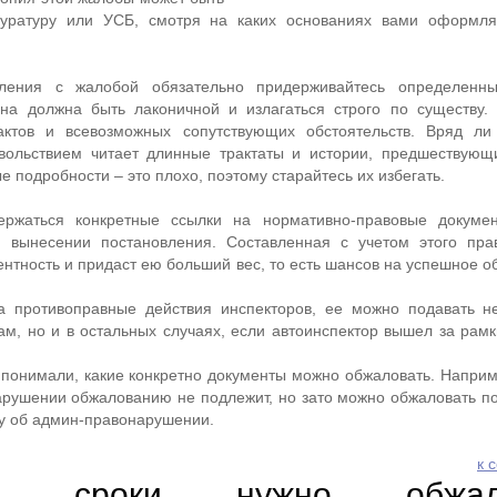
куратуру или УСБ, смотря на каких основаниях вами оформля
ления с жалобой обязательно придерживайтесь определенн
она должна быть лаконичной и излагаться строго по существу.
ктов и всевозможных сопутствующих обстоятельств. Вряд ли 
вольствием читает длинные трактаты и истории, предшествующ
 подробности – это плохо, поэтому старайтесь их избегать.
ржаться конкретные ссылки на нормативно-правовые докумен
 вынесении постановления. Составленная с учетом этого пра
нтность и придаст ею больший вес, то есть шансов на успешное о
а противоправные действия инспекторов, ее можно подавать н
ам, но и в остальных случаях, если автоинспектор вышел за рамк
о понимали, какие конкретно документы можно обжаловать. Наприм
рушении обжалованию не подлежит, но зато можно обжаловать п
у об админ-правонарушении.
к 
 сроки нужно обжало