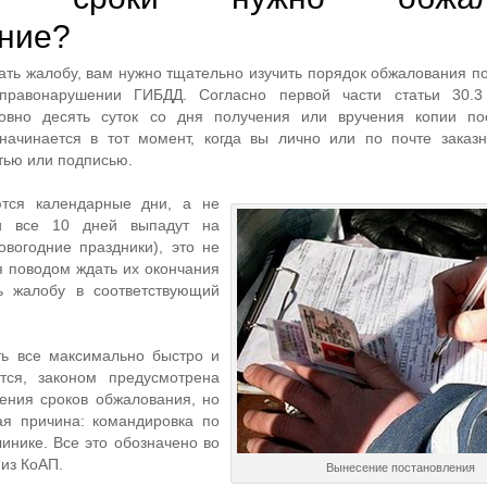
ние?
ать жалобу, вам нужно тщательно изучить порядок обжалования п
правонарушении ГИБДД. Согласно первой части статьи 30.
овно десять суток со дня получения или вручения копии пос
 начинается в тот момент, когда вы лично или по почте зака
тью или подписью.
ются календарные дни, а не
ли все 10 дней выпадут на
вогодние праздники), это не
я поводом ждать их окончания
ь жалобу в соответствующий
ь все максимально быстро и
тся, законом предусмотрена
ения сроков обжалования, но
ая причина: командировка по
инике. Все это обозначено во
 из КоАП.
Вынесение постановления