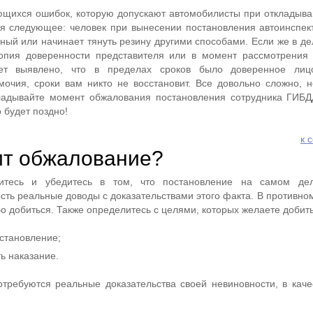
ющихся ошибок, которую допускают автомобилисты при откладыв
я следующее: человек при вынесении постановления автоинспек
ный или начинает тянуть резину другими способами. Если же в де
опия доверенности представителя или в момент рассмотрения
дет выявлено, что в пределах сроков было доверенное ли
очия, сроки вам никто не восстановит. Все довольно сложно, н
кладывайте момент обжалования постановления сотрудника ГИБД
о будет поздно!
к 
ит обжалование?
итесь и убедитесь в том, что постановление на самом де
есть реальные доводы с доказательствами этого факта. В противно
бо добиться. Также определитесь с целями, которых желаете добить
остановление;
ь наказание.
требуются реальные доказательства своей невиновности, в каче