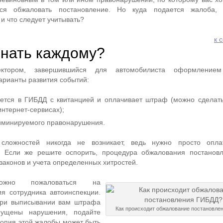
ься обжаловать постановление. Но куда подается жалоба,
и что следует учитывать?
к 
знать каждому?
ектором, завершившийся для автомобилиста оформлением
арианты развития событий:
ется в ГИБДД с квитанцией и оплачивает штраф (можно сделать
интернет-сервисах);
иминируемого правонарушения.
ложностей никогда не возникает, ведь нужно просто опла
. Если же решите оспорить, процедура обжалования постанов
 законов и учета определенных хитростей.
ожно пожаловаться на
я сотрудника автоинспекции.
при выписывании вам штрафа
Как происходит обжалование постановле
пущены нарушения, подайте
Копия этой жалобы может быть