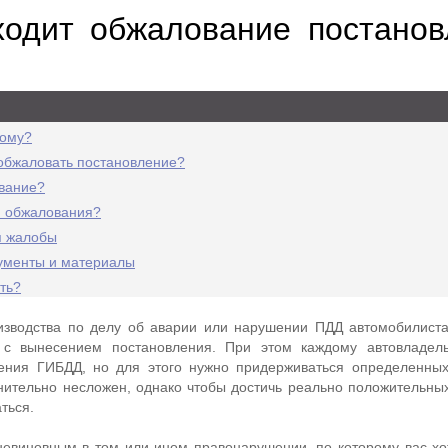
ходит обжалование постанов
дому?
 обжаловать постановление?
ование?
я обжалования?
я жалобы
ументы и материалы
ть?
зводства по делу об аварии или нарушении ПДД автомобилист
 с вынесением постановления. При этом каждому автовладель
ения ГИБДД, но для этого нужно придерживаться определенных
нительно несложен, однако чтобы достичь реально положительных
ться.
невиновным в том или ином правонарушении, по которому вас хот