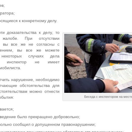
ев;
ратора;
осящиеся к конкретному делу.
и доказательства к делу, то
жалобе. При отсутствии
ли вы все же не согласны с
лением, вы все же можете
некоторых случаях дела
да инспектор не имеет
мобилиста.
гчить нарушение, необходимо
гчающие обстоятельства для
стоятельствам можно отнести
обытия:
Беседа с инспектором на мест
вается;
ведение было прекращено добровольно;
вольно сообщил о допущенном правонарушении;