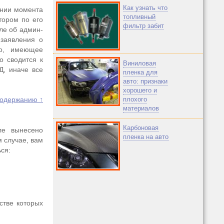
Как узнать что
ании момента
топливный
тором по его
фильтр забит
ле об админ-
 заявления о
цо, имеющее
о сводится к
Виниловая
Д, иначе все
пленка для
авто: признаки
хорошего и
содержанию ↑
плохого
материалов
Карбоновая
ле вынесено
пленка на авто
м случае, вам
ся:
стве которых