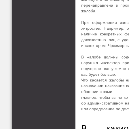
перенаправлена в про
жалоба.
При оформлении заяв
хитростей. Например, 
наличие конкретных фа
должностных лиц с удо
инспектором. Чрезмерные
В жалобе должны соде
нарушил инспектор при
подчеркнет вашу компете
вас будет больше.
Что касается жалобы н
назначении наказания в
общении с вами.
главное, чтобы вы четк
об административном на
или определение по дел
В какие