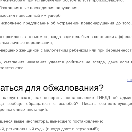
 инспекторам при установлении обстоятельств произошедшего;
благоприятные последствия нарушения;
зместил нанесенный им ущерб;
исполнено предписание об устранении правонарушения до того,
вершилось в тот момент, когда водитель был в состоянии аффекта
елые личные переживания;
овершено женщиной с малолетним ребенком или при беременност
а, смягчения наказания удается добиться не всегда, даже если
тоятельства.
к 
аться для обжалования?
 следует знать, как оспорить постановление ГИБДД об админ
уда вообще обращаться с жалобой? Писать соответствующе
еречисленных инстанций:
ящееся выше инспектора, вынесшего постановление;
й, региональный суды (иногда даже в верховный);