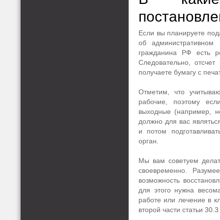
постановле
Если вы планируете под
об административном 
гражданина РФ есть р
Следовательно, отсчет
получаете бумагу с печа
Отметим, что учитыва
рабочие, поэтому ес
выходные (например, но
должно для вас являтьс
и потом подготавливат
орган.
Мы вам советуем делат
своевременно. Разумее
возможность восстановл
для этого нужна весом
работе или лечение в кл
второй части статьи 30.3