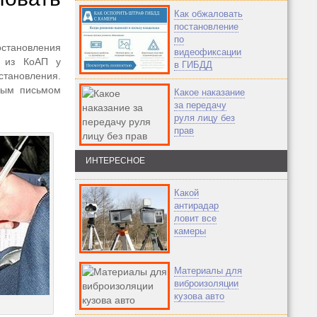
Как обжаловать
постановление
по
остановления
видеофиксации
3 из КоАП у
в ГИБДД
тановления.
зным письмом
Какое наказание
за передачу
руля лицу без
прав
ИНТЕРЕСНОЕ
Какой
антирадар
ловит все
камеры
Материалы для
виброизоляции
кузова авто