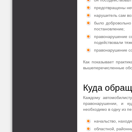
он посодействовал
предотвращены не
нарушитель сам во
было добровольно 
постановление;
правонарушение со
подействовали тяж
правонарушение с
Как показывает практик
вышеперечисленные обс
Куда обращ
Каждому автомобилисту
правонарушении, и к
необходимо в одну из п
начальство, наход
областной, районны