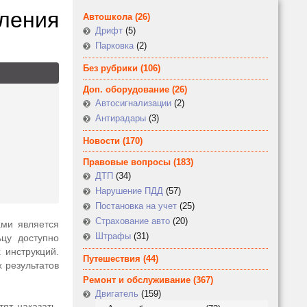
ления
Автошкола
(26)
Дрифт
(5)
Парковка
(2)
Без рубрики
(106)
Доп. оборудование
(26)
Автосигнализации
(2)
Антирадары
(3)
Новости
(170)
Правовые вопросы
(183)
ДТП
(34)
Нарушение ПДД
(57)
Постановка на учет
(25)
Страхование авто
(20)
ами является
Штрафы
(31)
цу доступно
 инструкций.
Путешествия
(44)
 результатов
Ремонт и обслуживание
(367)
Двигатель
(159)
ят наказать,