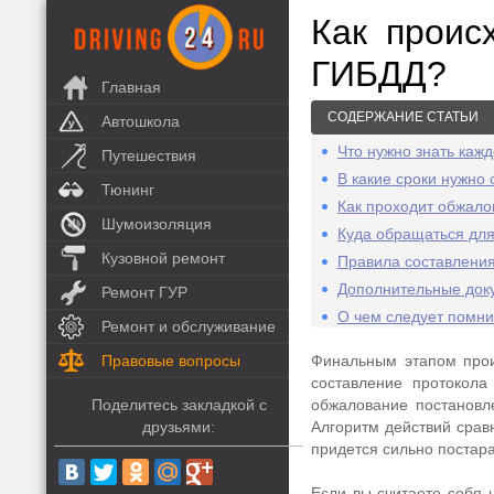
Как проис
ГИБДД?
Главная
СОДЕРЖАНИЕ СТАТЬИ
Автошкола
Что нужно знать каж
Путешествия
В какие сроки нужно
Тюнинг
Как проходит обжал
Шумоизоляция
Куда обращаться дл
Кузовной ремонт
Правила составлени
Дополнительные док
Ремонт ГУР
О чем следует помни
Ремонт и обслуживание
Правовые вопросы
Финальным этапом прои
составление протокола
Поделитесь закладкой с
обжалование постановл
друзьями:
Алгоритм действий срав
придется сильно постара
Если вы считаете себя 