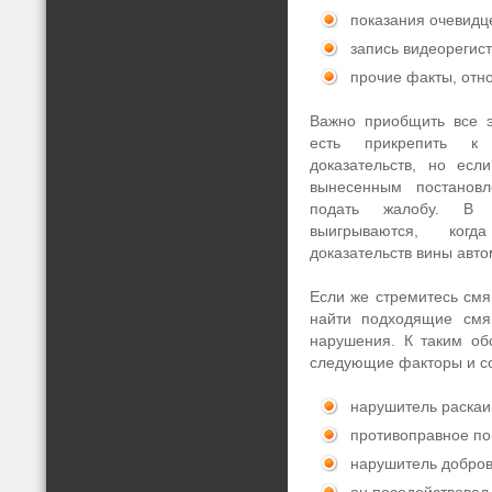
показания очевидц
запись видеорегист
прочие факты, отн
Важно приобщить все эт
есть прикрепить к 
доказательств, но ес
вынесенным постанов
подать жалобу. В 
выигрываются, ког
доказательств вины авто
Если же стремитесь смя
найти подходящие смя
нарушения. К таким об
следующие факторы и с
нарушитель раскаи
противоправное по
нарушитель добро