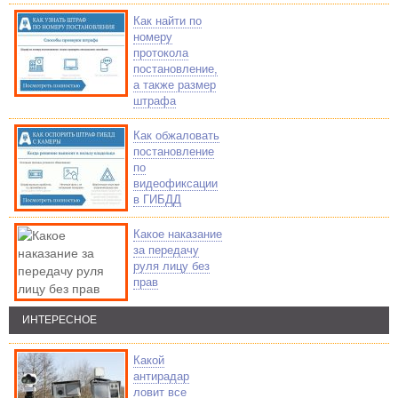
Как найти по
номеру
протокола
постановление,
а также размер
штрафа
Как обжаловать
постановление
по
видеофиксации
в ГИБДД
Какое наказание
за передачу
руля лицу без
прав
ИНТЕРЕСНОЕ
Какой
антирадар
ловит все