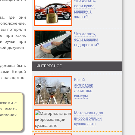
Что делать,
если купил
машину в
залоге?
та, где они
тоположение.
 вы потеряли
Что делать,
е, при каких
если машина
й ручки, при
под арестом?
акой документ
 должна быть
ИНТЕРЕСНОЕ
вами. Второй
в паспортно-
Какой
антирадар
ловит все
камеры
иклами с
о иметь
Материалы для
регионах
виброизоляции
кузова авто