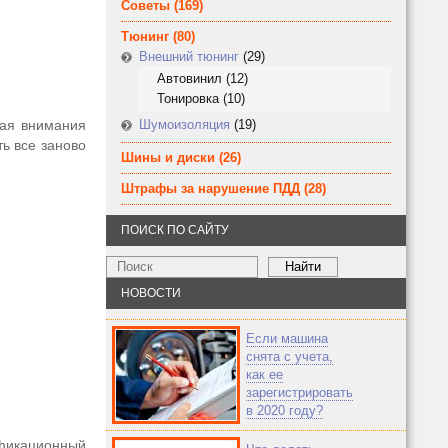
Советы
(169)
Тюнинг
(80)
Внешний тюнинг
(29)
Автовинил
(12)
Тонировка
(10)
щая внимания
Шумоизоляция
(19)
ть все заново
Шины и диски
(26)
Штрафы за нарушение ПДД
(28)
ПОИСК ПО САЙТУ
НОВОСТИ
Если машина
снята с учета,
как ее
зарегистрировать
в 2020 году?
ификационный