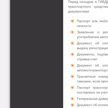
Перед походом в ГИБДД
транспортного средств
документами:
Паспорт или любо
личность
Заявление о ре
употреблении авто
Документ об опл
выдачу регистраци
Документы, подтв
справка-счет
Документ об опл
автомототранспорт
Транзитные номе
таможне, если авт
Паспорт транспор
поставлено на учет
Генеральная довер
Документ об оплат