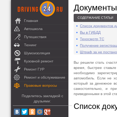
Документы
СОДЕРЖАНИЕ СТАТЬИ
Главная
Список документов д
Автошкола
Вы в ГИБДД
Путешествия
Техосмотр ТС
Тюнинг
Получение регистрац
Штраф за не постанов
Шумоизоляция
Кузовной ремонт
Вы решили стать счаст
время, быстрее ставьт
Ремонт ГУР
необходимо зарегистр
Ремонт и обслуживание
автомобиль. Если не хо
который за денежное во
Правовые вопросы
самостоятельно, и пр
приведенными в этой ста
Поделитесь закладкой с
друзьями:
Список док