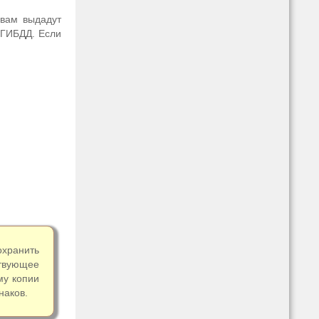
 вам выдадут
 ГИБДД. Если
охранить
твующее
му копии
наков.