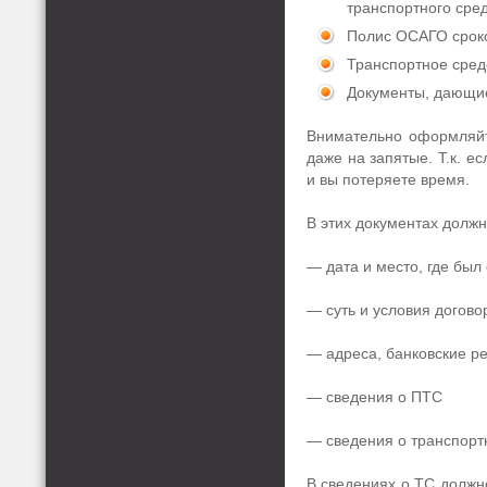
транспортного сре
Полис ОСАГО сроко
Транспортное средс
Документы, дающие 
Внимательно оформляйт
даже на запятые. Т.к. е
и вы потеряете время.
В этих документах долж
— дата и место, где был
— суть и условия догово
— адреса, банковские р
— сведения о ПТС
— сведения о транспорт
В сведениях о ТС должн