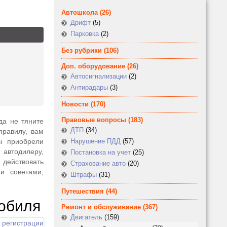
Автошкола
(26)
Дрифт
(5)
Парковка
(2)
Без рубрики
(106)
Доп. оборудование
(26)
Автосигнализации
(2)
Антирадары
(3)
Новости
(170)
Правовые вопросы
(183)
да не тяните
ДТП
(34)
правилу, вам
ы приобрели
Нарушение ПДД
(57)
 автодилеру,
Постановка на учет
(25)
 действовать
Страхование авто
(20)
и советами,
Штрафы
(31)
Путешествия
(44)
мобиля
Ремонт и обслуживание
(367)
Двигатель
(159)