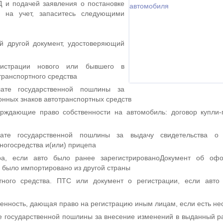
 и подачей заявления о постановке
а на учет, запаситесь следующими
й другой документ, удостоверяющий
гистрации нового или бывшего в
транспортного средства
ате государственной пошлины за
онных знаков автотранспортных средств
ерждающие право собственности на автомобиль: договор купли
ате государственной пошлины за выдачу свидетельства о 
ногосредства и(или) прицепа
ра, если авто было ранее зарегистрированоДокумент об оф
о было импортировано из другой страны
тного средства. ПТС или документ о регистрации, если авто
енность, дающая право на регистрацию иным лицам, если есть не
е государственной пошлины за внесение изменений в выданный р