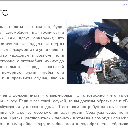
к 
ТС
ле оплаты всех квитков, будет
о автомобиля на технический
ик ГАИ вдруг обнаружит, что
ки изменены, подделаны, стерты
нным в документах и установлено,
ство находится в розыске, то в
отказано, а автомобиль изымут до
оятельств. Перед проверкой
е номерные знаки, чтобы они
. к. в противном случае, вас не
авто должны знать, что маркировка ТС, а возможно и его узло
и износу. Если у вас такой случай, то вы должны обратиться в У
озбуждении уголовного дела. Также вам потребуется заключени
уппы об анализе обозначений маркировки. Советуем сразу не п
ера. Тряпка, растворитель и перчатки в этом вам помогут. Если уж
роен к вам крайне недружелюбно, можете задобрить его неболь