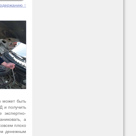
содержанию ↑
в может быть
ВД и получить
е экспертно-
аниковать, а
 совсем плохо
шим денежным