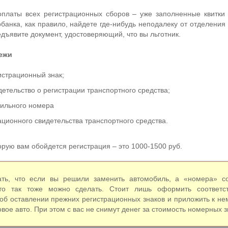
оплаты всех регистрационных сборов – уже заполненные квитки
банка, как правило, найдете где-нибудь неподалеку от отделения
едъявите документ, удостоверяющий, что вы льготник.
ежи
истрационный знак;
етельство о регистрации транспортного средства;
ильного номера
ационного свидетельства транспортного средства.
рую вам обойдется регистрация – это 1000-1500 руб.
ать, что если вы решили заменить автомобиль, а «номера» с
то так тоже можно сделать. Стоит лишь оформить соответс
об оставлении прежних регистрационных знаков и приложить к не
овое авто. При этом с вас не снимут денег за стоимость номерных з