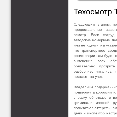
Техосмотр 
Следующим этапом, пос
предоставление вашег
осмотр. Если сотрудн
заводские номерные зна
или не идентичны указа
что транспортное сред
регистрации вам будет 
выяснения всех обст
обязательно протрит
разборчиво читались, т
поставят на учет.
Владельцы подержанных 
подвергнута коррозии ил
справку об отказе в в
криминалистической гр
попытаться оттереть ном
дело и инспектор наст