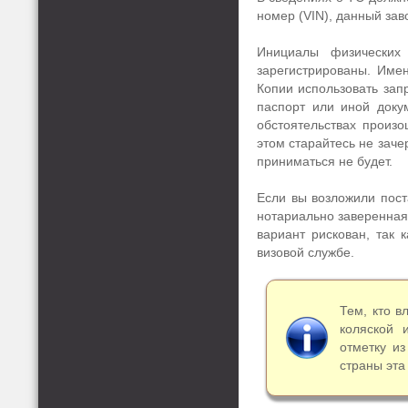
номер (VIN), данный зав
Инициалы физических
зарегистрированы. Име
Копии использовать зап
паспорт или иной докум
обстоятельствах произ
этом старайтесь не заче
приниматься не будет.
Если вы возложили поста
нотариально заверенная
вариант рискован, так 
визовой службе.
Тем, кто в
коляской 
отметку из
страны эта