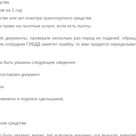
дства
м на 1 год
тво или акт осмотра транспортного средства
право на льготные услуги, если есть льготы.
е документы, проверьте несколько раз перед их подачей, обра
сли сотрудник ГИБДД заметит ошибку, то вам придется переделыва
на быть указаны следующие сведения:
 составлен документ
ра
еквизиты и подписи сдельщиков;
ном средстве.
о быть указано: марка, тип и модель машины, год выпуска, идент