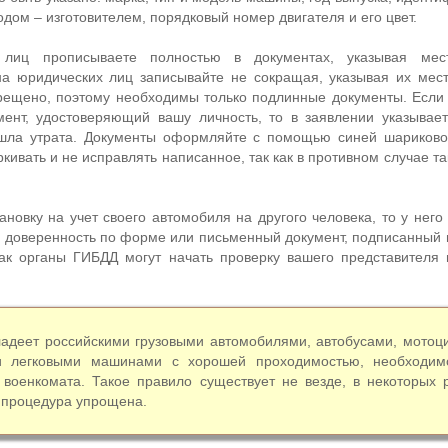
одом – изготовителем, порядковый номер двигателя и его цвет.
 лиц прописываете полностью в документах, указывая мес
на юридических лиц записывайте не сокращая, указывая их мес
рещено, поэтому необходимы только подлинные документы. Если
ент, удостоверяющий вашу личность, то в заявлении указывает
ошла утрата. Документы оформляйте с помощью синей шариково
ркивать и не исправлять написанное, так как в противном случае т
новку на учет своего автомобиля на другого человека, то у него
 доверенность по форме или письменный документ, подписанный 
как органы ГИБДД могут начать проверку вашего представителя 
ладеет российскими грузовыми автомобилями, автобусами, мотоц
и легковыми машинами с хорошей проходимостью, необходим
 военкомата. Такое правило существует не везде, в некоторых 
 процедура упрощена.