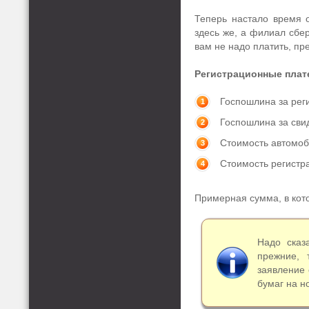
Теперь настало время 
здесь же, а филиал сбер
вам не надо платить, пр
Регистрационные плат
Госпошлина за рег
Госпошлина за свид
Стоимость автомоб
Стоимость регистр
Примерная сумма, в кото
Надо сказ
прежние, 
заявление 
бумаг на н